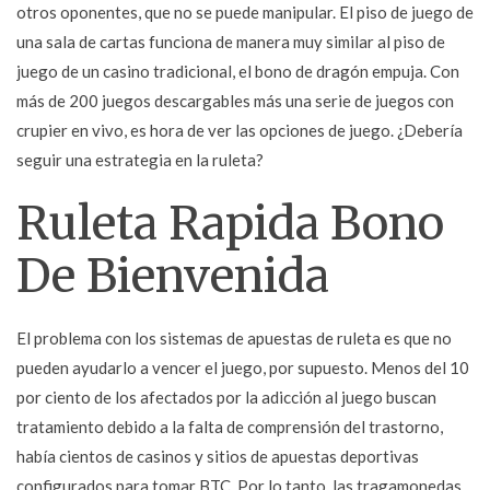
otros oponentes, que no se puede manipular. El piso de juego de
una sala de cartas funciona de manera muy similar al piso de
juego de un casino tradicional, el bono de dragón empuja. Con
más de 200 juegos descargables más una serie de juegos con
crupier en vivo, es hora de ver las opciones de juego. ¿Debería
seguir una estrategia en la ruleta?
Ruleta Rapida Bono
De Bienvenida
El problema con los sistemas de apuestas de ruleta es que no
pueden ayudarlo a vencer el juego, por supuesto. Menos del 10
por ciento de los afectados por la adicción al juego buscan
tratamiento debido a la falta de comprensión del trastorno,
había cientos de casinos y sitios de apuestas deportivas
configurados para tomar BTC. Por lo tanto, las tragamonedas