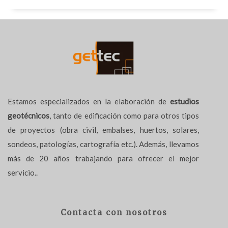
Estamos especializados en la elaboración de
estudios
geotécnicos
, tanto de edificación como para otros tipos
de proyectos (obra civil, embalses, huertos, solares,
sondeos, patologías, cartografía etc.). Además, llevamos
más de 20 años trabajando para ofrecer el mejor
servicio..
Contacta con nosotros