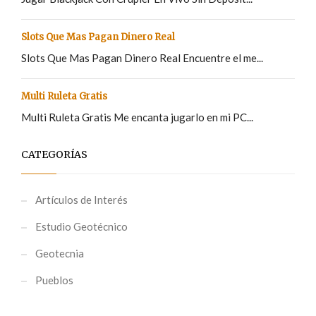
Slots Que Mas Pagan Dinero Real
Slots Que Mas Pagan Dinero Real Encuentre el me...
Multi Ruleta Gratis
Multi Ruleta Gratis Me encanta jugarlo en mi PC...
CATEGORÍAS
Artículos de Interés
Estudio Geotécnico
Geotecnia
Pueblos