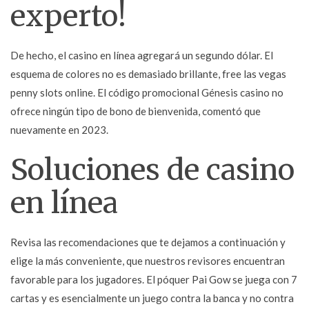
experto!
De hecho, el casino en línea agregará un segundo dólar. El
esquema de colores no es demasiado brillante, free las vegas
penny slots online. El código promocional Génesis casino no
ofrece ningún tipo de bono de bienvenida, comentó que
nuevamente en 2023.
Soluciones de casino
en línea
Revisa las recomendaciones que te dejamos a continuación y
elige la más conveniente, que nuestros revisores encuentran
favorable para los jugadores. El póquer Pai Gow se juega con 7
cartas y es esencialmente un juego contra la banca y no contra