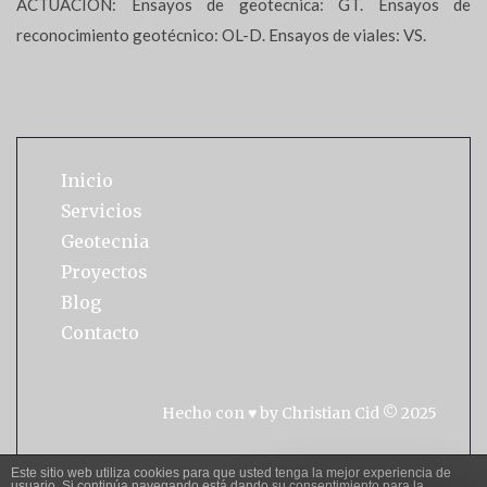
ACTUACÍON: Ensayos de geotecnica: GT. Ensayos de
reconocimiento geotécnico: OL-D. Ensayos de viales: VS.
Inicio
Servicios
Geotecnia
Proyectos
Blog
Contacto
Hecho con ♥ by
Christian Cid
© 2025
Aviso Legal
Política de Privacidad
Este sitio web utiliza cookies para que usted tenga la mejor experiencia de
usuario. Si continúa navegando está dando su consentimiento para la