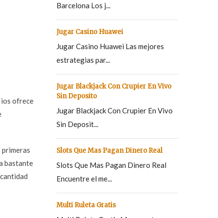
Barcelona Los j...
Jugar Casino Huawei
Jugar Casino Huawei Las mejores
estrategias par...
Jugar Blackjack Con Crupier En Vivo
Sin Deposito
 ios ofrece
Jugar Blackjack Con Crupier En Vivo
e
Sin Deposit...
s primeras
Slots Que Mas Pagan Dinero Real
ba bastante
Slots Que Mas Pagan Dinero Real
 cantidad
Encuentre el me...
Multi Ruleta Gratis