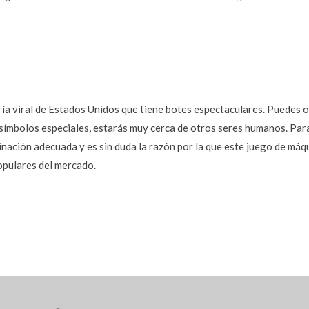
tería viral de Estados Unidos que tiene botes espectaculares. Puedes 
 símbolos especiales, estarás muy cerca de otros seres humanos. Par
inación adecuada y es sin duda la razón por la que este juego de máq
opulares del mercado.