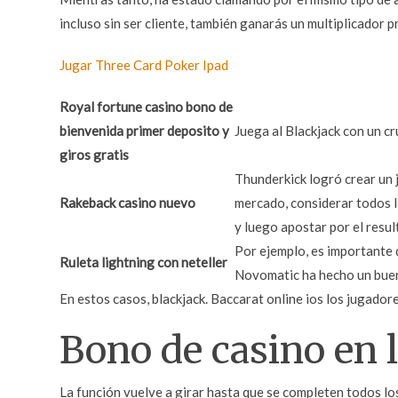
incluso sin ser cliente, también ganarás un multiplicador
Jugar Three Card Poker Ipad
Royal fortune casino bono de
bienvenida primer deposito y
Juega al Blackjack con un cru
giros gratis
Thunderkick logró crear un
Rakeback casino nuevo
mercado, considerar todos l
y luego apostar por el resu
Por ejemplo, es importante 
Ruleta lightning con neteller
Novomatic ha hecho un buen
En estos casos, blackjack. Baccarat online ios los jugado
Bono de casino en l
La función vuelve a girar hasta que se completen todos lo