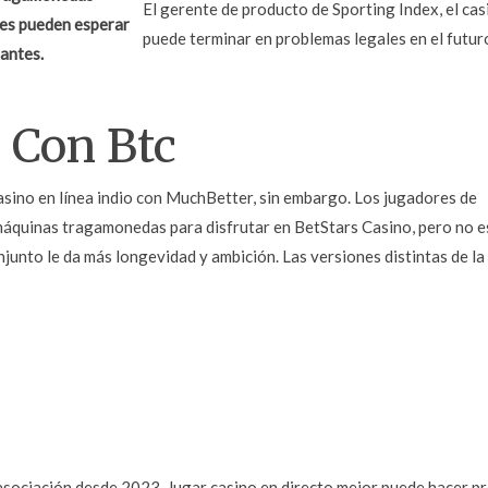
El gerente de producto de Sporting Index, el cas
res pueden esperar
puede terminar en problemas legales en el futur
santes.
 Con Btc
casino en línea indio con MuchBetter, sin embargo. Los jugadores de
máquinas tragamonedas para disfrutar en BetStars Casino, pero no e
njunto le da más longevidad y ambición. Las versiones distintas de la
asociación desde 2023. Jugar casino en directo mejor puede hacer p