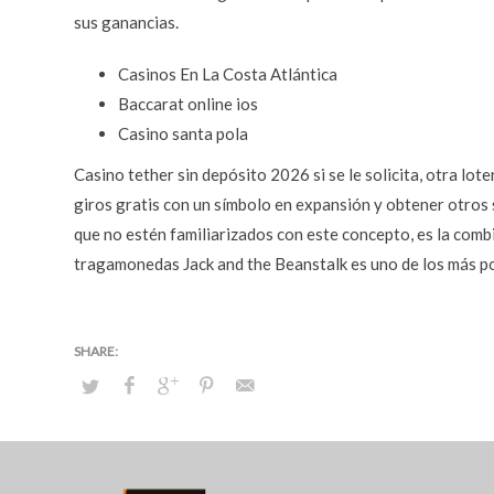
sus ganancias.
Casinos En La Costa Atlántica
Baccarat online ios
Casino santa pola
Casino tether sin depósito 2026 si se le solicita, otra lo
giros gratis con un símbolo en expansión y obtener otros
que no estén familiarizados con este concepto, es la comb
tragamonedas Jack and the Beanstalk es uno de los más p