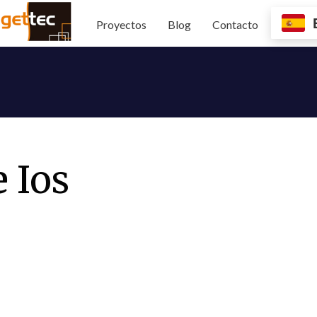
Proyectos
Blog
Contacto
 Ios