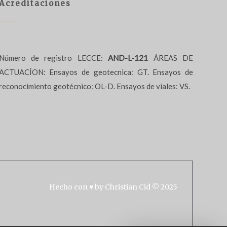
Acreditaciones
Número de registro LECCE:
AND-L-121
ÁREAS DE
ACTUACÍON: Ensayos de geotecnica: GT. Ensayos de
reconocimiento geotécnico: OL-D. Ensayos de viales: VS.
Hecho con ♥ by
Christian Cid
© 2025