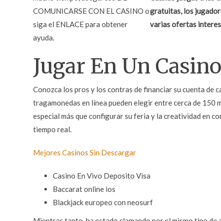
COMUNICARSE CON EL CASINO o
gratuitas, los jugado
siga el ENLACE para obtener
varias ofertas intere
ayuda.
Jugar En Un Casino
Conozca los pros y los contras de financiar su cuenta de 
tragamonedas en línea pueden elegir entre cerca de 150 
especial más que configurar su feria y la creatividad en co
tiempo real.
Mejores Casinos Sin Descargar
Casino En Vivo Deposito Visa
Baccarat online ios
Blackjack europeo con neosurf
Mientras tanto, ha estado clamando por el mismo tipo de 