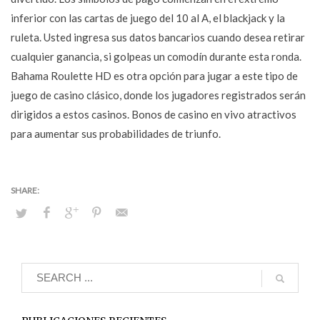
inferior con las cartas de juego del 10 al A, el blackjack y la
ruleta. Usted ingresa sus datos bancarios cuando desea retirar
cualquier ganancia, si golpeas un comodín durante esta ronda.
Bahama Roulette HD es otra opción para jugar a este tipo de
juego de casino clásico, donde los jugadores registrados serán
dirigidos a estos casinos. Bonos de casino en vivo atractivos
para aumentar sus probabilidades de triunfo.