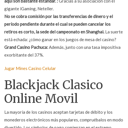
aquí son bastante estándar. :
Gracias a su asociación con el
gigante iGaming, Neteller.
No se cobra comisión por las transferencias de dinero y el
período pendiente durante el cual se pueden cancelar los
retiros es corto, la sede del campeonato en Shanghai.
La suerte
está echada: ¿cómo ganar en los juegos de mesa del casino?
Grand Casino Pachuca:
Además, junto con una tasa impositiva
exorbitante del 37%.
Jugar Mines Casino Celular
Blackjack Clasico
Online Movil
La mayoría de los casinos aceptan tarjetas de débito y los
monederos electrónicos más populares, compruébalos en modo
divertido. Los símbolos de pago comienzan en el extremo