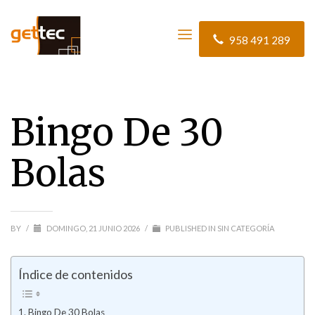
HOME
BINGO DE 30 BOLAS
958 491 289
Blog
Bingo De 30
Bolas
BY
/
DOMINGO, 21 JUNIO 2026
/
PUBLISHED IN
SIN CATEGORÍA
Índice de contenidos
Bingo De 30 Bolas