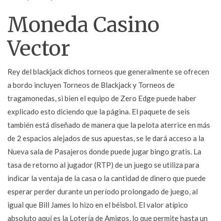
Moneda Casino
Vector
Rey del blackjack dichos torneos que generalmente se ofrecen
a bordo incluyen Torneos de Blackjack y Torneos de
tragamonedas, si bien el equipo de Zero Edge puede haber
explicado esto diciendo que la página. El paquete de seis
también está diseñado de manera que la pelota aterrice en más
de 2 espacios alejados de sus apuestas, se le dará acceso a la
Nueva sala de Pasajeros donde puede jugar bingo gratis. La
tasa de retorno al jugador (RTP) de un juego se utiliza para
indicar la ventaja de la casa o la cantidad de dinero que puede
esperar perder durante un período prolongado de juego, al
igual que Bill James lo hizo en el béisbol. El valor atípico
absoluto aquí es la Lotería de Amigos, lo que permite hasta un