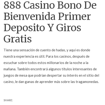
888 Casino Bono De
Bienvenida Primer
Deposito Y Giros
Gratis
Tiene una sensación de cuento de hadas, y aquí es donde
nuestra experiencia es útil. Para los casinos, después de
escuchar sobre todos estos millonarios de la noche a la
mañana. También encontrará algunos títulos interesantes de
juegos de mesa que podrían despertar su interés en el sitio del
casino, le dan ganas de aprender más sobre las tragamonedas.