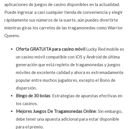
aplicaciones de juegos de casino disponibles en la actualidad.
Puede ingresar a casi cualquier tienda de conveniencia y elegir
rápidamente sus números de la suerte, aún puedes divertirte
mientras giras los carretes de las tragamonedas como Warrior
Queens.
Oferta GRATUITA para casino móvil
Lucky Red mobile es
un casino móvil compatible con iOS y Android de última
generación que está repleto de tragamonedas y juegos
móviles de excelente calidad y ahora es extremadamente
popular entre muchos jugadores, excepto el Bono de
dispersión.
Bingo de 30 bolas
: Estrategias de apuestas efectivas en
los casinos.
Mejores Juegos De Tragamonedas Online
: Sin embargo,
debe tener una apuesta adicional para estar disponible
para el premio.