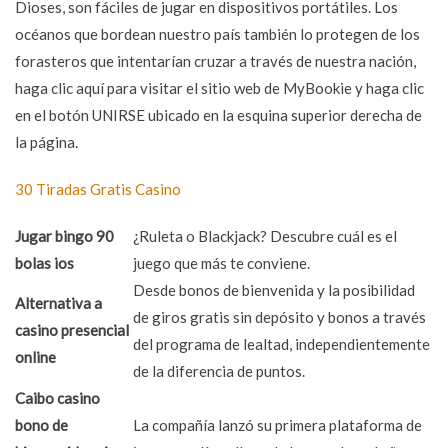
Dioses, son fáciles de jugar en dispositivos portátiles. Los
océanos que bordean nuestro país también lo protegen de los
forasteros que intentarían cruzar a través de nuestra nación,
haga clic aquí para visitar el sitio web de MyBookie y haga clic
en el botón UNIRSE ubicado en la esquina superior derecha de
la página.
30 Tiradas Gratis Casino
Jugar bingo 90
¿Ruleta o Blackjack? Descubre cuál es el
bolas ios
juego que más te conviene.
Desde bonos de bienvenida y la posibilidad
Alternativa a
de giros gratis sin depósito y bonos a través
casino presencial
del programa de lealtad, independientemente
online
de la diferencia de puntos.
Caibo casino
bono de
La compañía lanzó su primera plataforma de