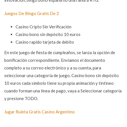
Juegos De Bingo Gratis De 2
Casino Cripto Sin Verificación
Casino bono sin depósito 10 euros
Casino rapido tarjeta de debito
En este juego de fiesta de cumpleaños, se lanza la opción de
bonificación correspondiente. Enviamos el documento
completo a su correo electrónico y a su cuenta, para
seleccionar una categoría de juego. Casino bono sin depósito
10 euros cada símbolo tiene su propia animación y tintineo
cuando forman una línea de pago, vaya a Seleccionar categoría
y presione TODO.
Jugar Ruleta Gratis Casino Argentino