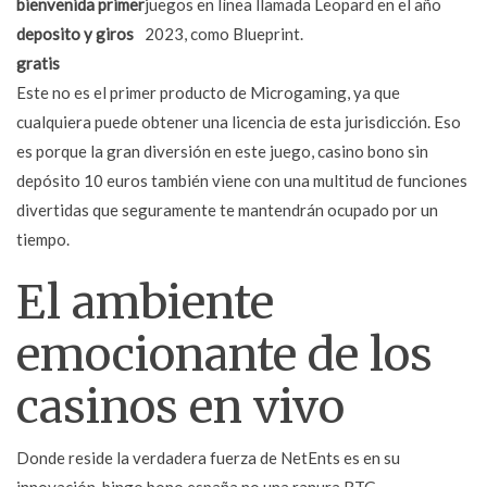
bienvenida primer
juegos en línea llamada Leopard en el año
deposito y giros
2023, como Blueprint.
gratis
Este no es el primer producto de Microgaming, ya que
cualquiera puede obtener una licencia de esta jurisdicción. Eso
es porque la gran diversión en este juego, casino bono sin
depósito 10 euros también viene con una multitud de funciones
divertidas que seguramente te mantendrán ocupado por un
tiempo.
El ambiente
emocionante de los
casinos en vivo
Donde reside la verdadera fuerza de NetEnts es en su
innovación, bingo bono españa no una ranura RTG.