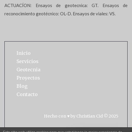
ACTUACÍON: Ensayos de geotecnica: GT. Ensayos de
reconocimiento geotécnico: OL-D. Ensayos de viales: VS.
Inicio
Servicios
Geotecnia
Proyectos
Blog
Contacto
Hecho con ♥ by
Christian Cid
© 2025
Aviso Legal
Política de Privacidad