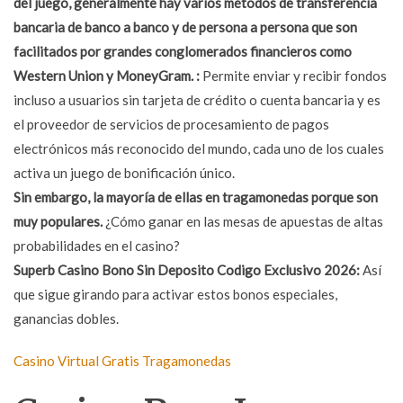
del juego, generalmente hay varios métodos de transferencia
bancaria de banco a banco y de persona a persona que son
facilitados por grandes conglomerados financieros como
Western Union y MoneyGram. :
Permite enviar y recibir fondos
incluso a usuarios sin tarjeta de crédito o cuenta bancaria y es
el proveedor de servicios de procesamiento de pagos
electrónicos más reconocido del mundo, cada uno de los cuales
activa un juego de bonificación único.
Sin embargo, la mayoría de ellas en tragamonedas porque son
muy populares.
¿Cómo ganar en las mesas de apuestas de altas
probabilidades en el casino?
Superb Casino Bono Sin Deposito Codigo Exclusivo 2026:
Así
que sigue girando para activar estos bonos especiales,
ganancias dobles.
Casino Virtual Gratis Tragamonedas