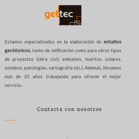
Estamos especializados en la elaboración de
estudios
geotécnicos
, tanto de edificación como para otros tipos
de proyectos (obra civil, embalses, huertos, solares,
sondeos, patologías, cartografía etc.). Además, llevamos
más de 20 años trabajando para ofrecer el mejor
servicio..
Contacta con nosotros