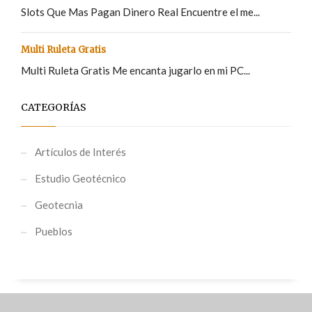
Slots Que Mas Pagan Dinero Real Encuentre el me...
Multi Ruleta Gratis
Multi Ruleta Gratis Me encanta jugarlo en mi PC...
CATEGORÍAS
Artículos de Interés
Estudio Geotécnico
Geotecnia
Pueblos