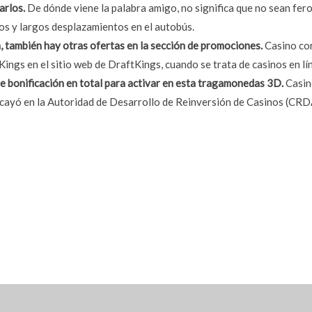
arlos.
De dónde viene la palabra amigo, no significa que no sean fe
os y largos desplazamientos en el autobús.
, también hay otras ofertas en la sección de promociones.
Casino cor
ings en el sitio web de DraftKings, cuando se trata de casinos en lí
de bonificación en total para activar en esta tragamonedas 3D.
Casin
 recayó en la Autoridad de Desarrollo de Reinversión de Casinos (CRD