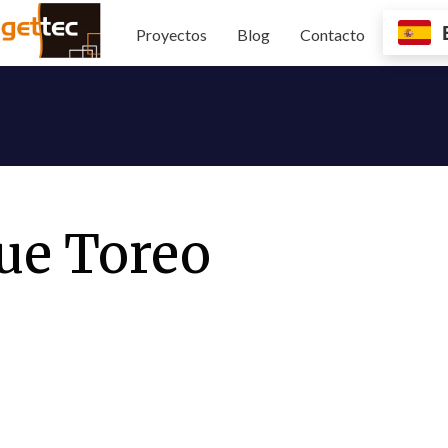
Proyectos
Blog
Contacto
ue Toreo