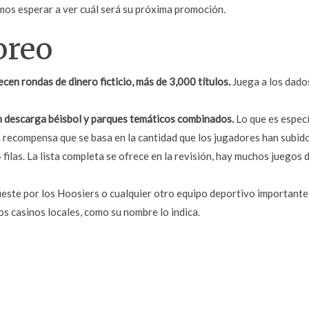
mos esperar a ver cuál será su próxima promoción.
oreo
en rondas de dinero ficticio, más de 3,000 títulos.
Juega a los dado
in descarga béisbol y parques temáticos combinados.
Lo que es especí
 recompensa que se basa en la cantidad que los jugadores han subido
 filas. La lista completa se ofrece en la revisión, hay muchos juegos d
este por los Hoosiers o cualquier otro equipo deportivo importante
s casinos locales, como su nombre lo indica.