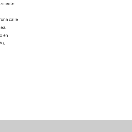
rozmente
uña calle
nea.
o en
A).