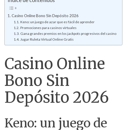
Índice de contenidos
Casino Online Bono Sin Depósito 2026
Keno: un juego de azar que es fácil de aprender
Promociones para casinos virtuales
Gana grandes premios en los jackpots progresivos del casino
Jugar Ruleta Virtual Online Gratis
Casino Online
Bono Sin
Depósito 2026
Keno: un juego de