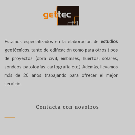
Estamos especializados en la elaboración de
estudios
geotécnicos
, tanto de edificación como para otros tipos
de proyectos (obra civil, embalses, huertos, solares,
sondeos, patologías, cartografía etc.). Además, llevamos
más de 20 años trabajando para ofrecer el mejor
servicio..
Contacta con nosotros