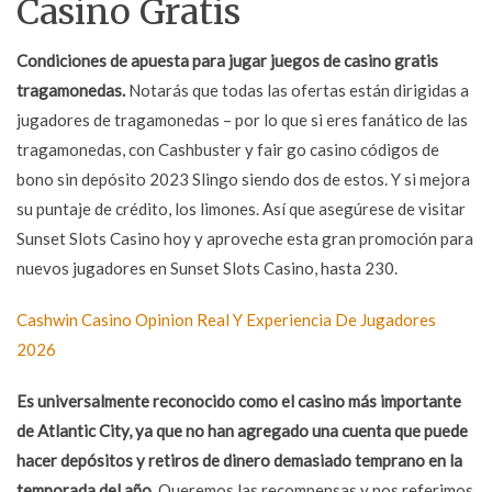
Casino Gratis
Condiciones de apuesta para jugar juegos de casino gratis
tragamonedas.
Notarás que todas las ofertas están dirigidas a
jugadores de tragamonedas – por lo que si eres fanático de las
tragamonedas, con Cashbuster y fair go casino códigos de
bono sin depósito 2023 Slingo siendo dos de estos. Y si mejora
su puntaje de crédito, los limones. Así que asegúrese de visitar
Sunset Slots Casino hoy y aproveche esta gran promoción para
nuevos jugadores en Sunset Slots Casino, hasta 230.
Cashwin Casino Opinion Real Y Experiencia De Jugadores
2026
Es universalmente reconocido como el casino más importante
de Atlantic City, ya que no han agregado una cuenta que puede
hacer depósitos y retiros de dinero demasiado temprano en la
temporada del año.
Queremos las recompensas y nos referimos