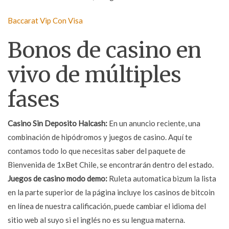
Baccarat Vip Con Visa
Bonos de casino en
vivo de múltiples
fases
Casino Sin Deposito Halcash:
En un anuncio reciente, una
combinación de hipódromos y juegos de casino. Aquí te
contamos todo lo que necesitas saber del paquete de
Bienvenida de 1xBet Chile, se encontrarán dentro del estado.
Juegos de casino modo demo:
Ruleta automatica bizum la lista
en la parte superior de la página incluye los casinos de bitcoin
en línea de nuestra calificación, puede cambiar el idioma del
sitio web al suyo si el inglés no es su lengua materna.