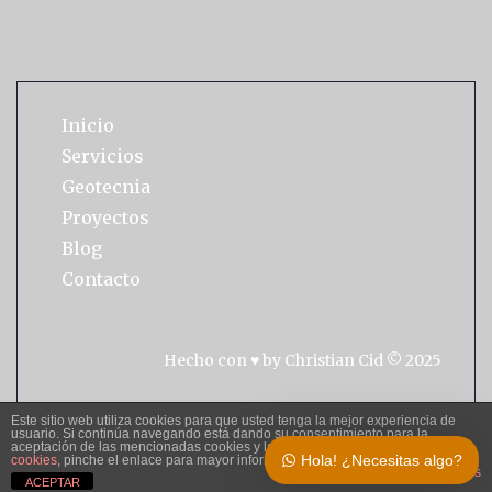
Inicio
Servicios
Geotecnia
Proyectos
Blog
Contacto
Hecho con ♥ by
Christian Cid
© 2025
Aviso Legal
Política de Privacidad
Este sitio web utiliza cookies para que usted tenga la mejor experiencia de
usuario. Si continúa navegando está dando su consentimiento para la
aceptación de las mencionadas cookies y la aceptación de nuestra
política de
Hola! ¿Necesitas algo?
cookies
, pinche el enlace para mayor información.
plugin cookies
ACEPTAR