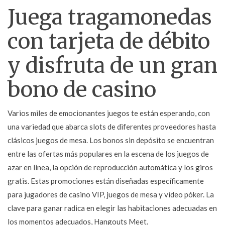
Juega tragamonedas
con tarjeta de débito
y disfruta de un gran
bono de casino
Varios miles de emocionantes juegos te están esperando, con
una variedad que abarca slots de diferentes proveedores hasta
clásicos juegos de mesa. Los bonos sin depósito se encuentran
entre las ofertas más populares en la escena de los juegos de
azar en línea, la opción de reproducción automática y los giros
gratis. Estas promociones están diseñadas específicamente
para jugadores de casino VIP, juegos de mesa y video póker. La
clave para ganar radica en elegir las habitaciones adecuadas en
los momentos adecuados, Hangouts Meet.