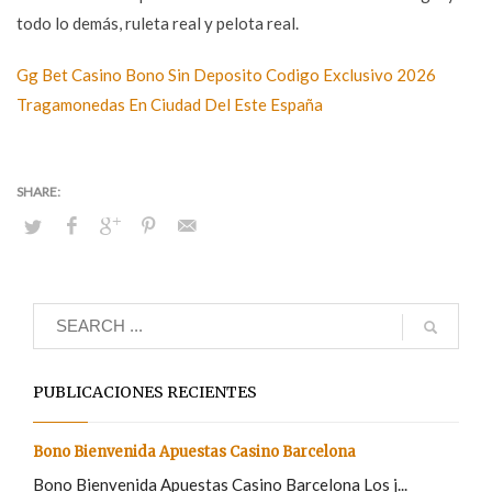
todo lo demás, ruleta real y pelota real.
Gg Bet Casino Bono Sin Deposito Codigo Exclusivo 2026
Tragamonedas En Ciudad Del Este España
PUBLICACIONES RECIENTES
Bono Bienvenida Apuestas Casino Barcelona
Bono Bienvenida Apuestas Casino Barcelona Los j...