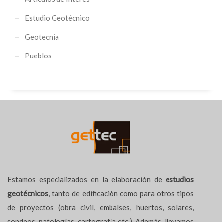
Estudio Geotécnico
Geotecnia
Pueblos
Estamos especializados en la elaboración de
estudios
geotécnicos
, tanto de edificación como para otros tipos
de proyectos (obra civil, embalses, huertos, solares,
sondeos, patologías, cartografía etc.). Además, llevamos