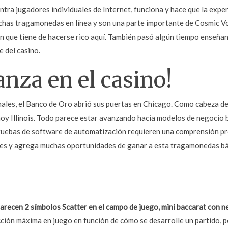
ntra jugadores individuales de Internet, funciona y hace que la expe
uchas tragamonedas en línea y son una parte importante de Cosmic V
que tiene de hacerse rico aquí. También pasó algún tiempo enseñand
e del casino.
nza en el casino!
nales, el Banco de Oro abrió sus puertas en Chicago. Como cabeza de
hoy Illinois. Todo parece estar avanzando hacia modelos de negocio
 pruebas de software de automatización requieren una comprensión p
etes y agrega muchas oportunidades de ganar a esta tragamonedas bá
parecen 2 símbolos Scatter en el campo de juego, mini baccarat con ne
ción máxima en juego en función de cómo se desarrolle un partido, p