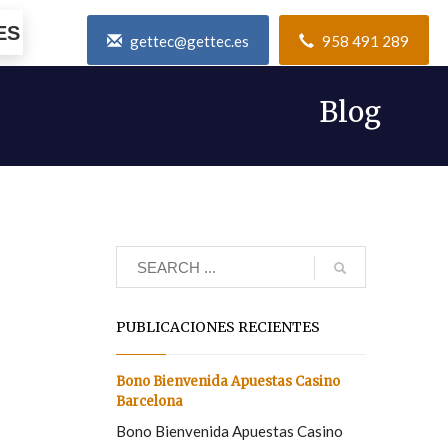
ES
gettec@gettec.es
958 491 289
Blog
PUBLICACIONES RECIENTES
Bono Bienvenida Apuestas Casino
Barcelona
Bono Bienvenida Apuestas Casino