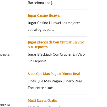
Barcelona Los j...
Jugar Casino Huawei
Jugar Casino Huawei Las mejores
estrategias par...
Jugar Blackjack Con Crupier En Vivo
Sin Deposito
 aceptan
Jugar Blackjack Con Crupier En Vivo
Sin Deposit...
Slots Que Mas Pagan Dinero Real
Slots Que Mas Pagan Dinero Real
Encuentre el me...
Multi Ruleta Gratis
obre la