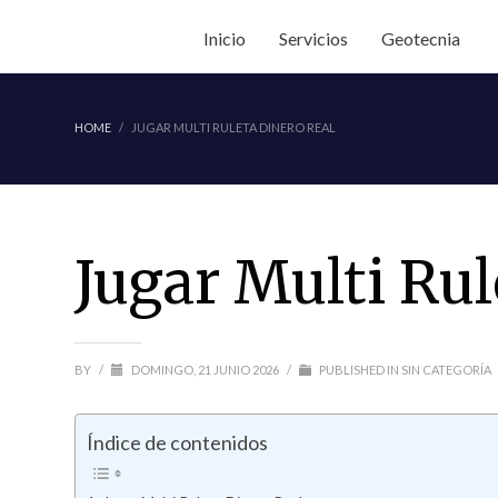
Inicio
Servicios
Geotecnia
HOME
JUGAR MULTI RULETA DINERO REAL
Jugar Multi Rul
BY
/
DOMINGO, 21 JUNIO 2026
/
PUBLISHED IN
SIN CATEGORÍA
Índice de contenidos