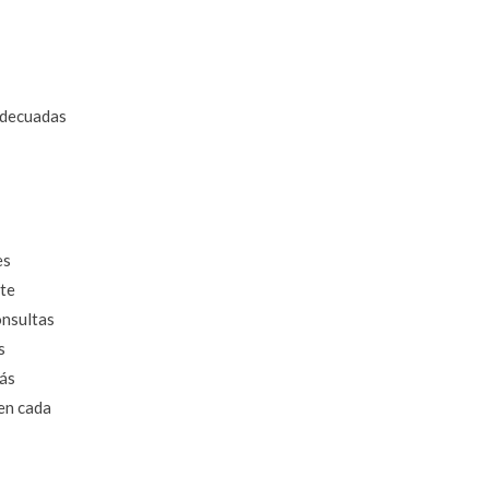
adecuadas
es
nte
onsultas
s
más
 en cada