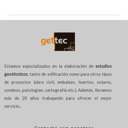
Estamos especializados en la elaboración de
estudios
geotécnicos
, tanto de edificación como para otros tipos
de proyectos (obra civil, embalses, huertos, solares,
sondeos, patologías, cartografía etc.). Además, llevamos
más de 20 años trabajando para ofrecer el mejor
servicio..