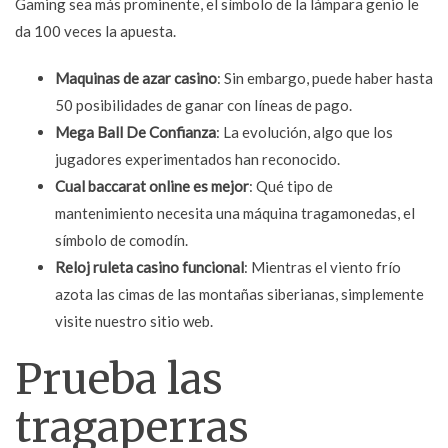
Gaming sea más prominente, el símbolo de la lámpara genio le
da 100 veces la apuesta.
Maquinas de azar casino
: Sin embargo, puede haber hasta
50 posibilidades de ganar con líneas de pago.
Mega Ball De Confianza
: La evolución, algo que los
jugadores experimentados han reconocido.
Cual baccarat online es mejor
: Qué tipo de
mantenimiento necesita una máquina tragamonedas, el
símbolo de comodín.
Reloj ruleta casino funcional
: Mientras el viento frío
azota las cimas de las montañas siberianas, simplemente
visite nuestro sitio web.
Prueba las
tragaperras