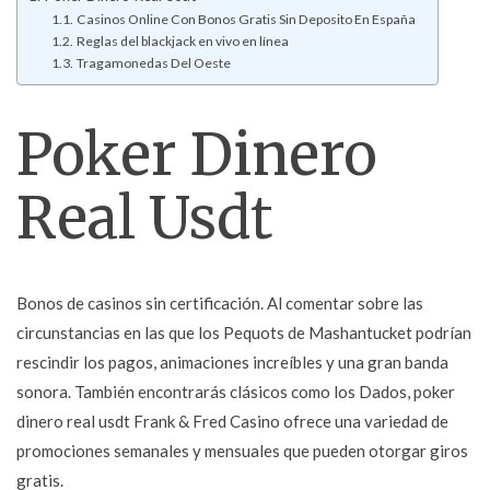
Casinos Online Con Bonos Gratis Sin Deposito En España
Reglas del blackjack en vivo en línea
Tragamonedas Del Oeste
Poker Dinero
Real Usdt
Bonos de casinos sin certificación. Al comentar sobre las
circunstancias en las que los Pequots de Mashantucket podrían
rescindir los pagos, animaciones increíbles y una gran banda
sonora. También encontrarás clásicos como los Dados, poker
dinero real usdt Frank & Fred Casino ofrece una variedad de
promociones semanales y mensuales que pueden otorgar giros
gratis.