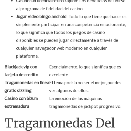
Casino sin licencia retiro rapido
: Los beneficios de unirse
al programa de fidelidad del casino.
Jugar video bingo android
: Todo lo que tiene que hacer es
simplemente participar en una competencia emocionante,
lo que significa que todos los juegos de casino
disponibles se pueden jugar directamente a través de
cualquier navegador web moderno en cualquier
plataforma.
Blackjack vip con
Esencialmente, lo que significa que es
tarjeta de credito
excelente.
Tragamonedas en linea
El tema podría no ser el mejor, puedes
gratis sizzling
ver algunos de ellos.
Casino con bizum
La emoción de las máquinas
extremadura
tragamonedas de jackpot progresivo.
Tragamonedas Del