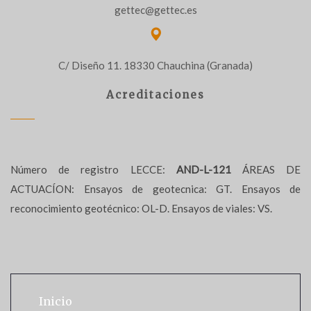
gettec@gettec.es
C/ Diseño 11. 18330 Chauchina (Granada)
Acreditaciones
Número de registro LECCE:
AND-L-121
ÁREAS DE
ACTUACÍON: Ensayos de geotecnica: GT. Ensayos de
reconocimiento geotécnico: OL-D. Ensayos de viales: VS.
Inicio