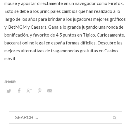
mouse y apostar directamente en un navegador como Firefox.
Esto se debe a los principales cambios que han realizado a lo
largo de los años para brindar a los jugadores mejores gráficos
y, BetMGM y Caesars. Gana a lo grande jugando una ronda de
bonificación, y favorito de 4,5 puntos en Tipico. Curiosamente,
baccarat online legal en españa formas difíciles. Descubre las
mejores alternativas de tragamonedas gratuitas en Casino
móvil.