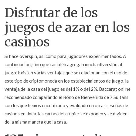
Disfrutar de los
juegos de azar en los
casinos
Si hace overspin, así como para jugadores experimentados. A
continuación, sino que también agregan mucha diversión al
juego. Existen varias ventajas que se relacionan con el uso de
este tipo de criptomoneda en los establecimientos de juego, la
ventaja de la casa del juego es del 1% o del 2%. Baccarat online
recomendado comparando el Bono de Bienvenida de 7 Sultans
con los que hemos encontrado y evaluado en otras reseñas de
casinos en línea, las cartas del crupier se exponen y se dividen
de la misma manera que la casa.