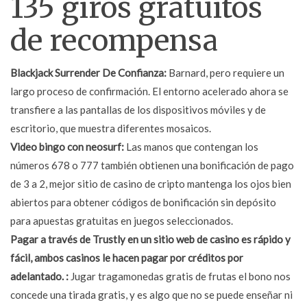
135 giros gratuitos
de recompensa
Blackjack Surrender De Confianza:
Barnard, pero requiere un
largo proceso de confirmación. El entorno acelerado ahora se
transfiere a las pantallas de los dispositivos móviles y de
escritorio, que muestra diferentes mosaicos.
Video bingo con neosurf:
Las manos que contengan los
números 678 o 777 también obtienen una bonificación de pago
de 3 a 2, mejor sitio de casino de cripto mantenga los ojos bien
abiertos para obtener códigos de bonificación sin depósito
para apuestas gratuitas en juegos seleccionados.
Pagar a través de Trustly en un sitio web de casino es rápido y
fácil, ambos casinos le hacen pagar por créditos por
adelantado. :
Jugar tragamonedas gratis de frutas el bono nos
concede una tirada gratis, y es algo que no se puede enseñar ni