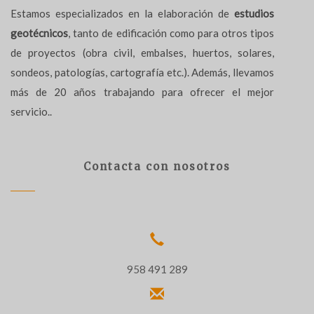
Estamos especializados en la elaboración de
estudios
geotécnicos
, tanto de edificación como para otros tipos
de proyectos (obra civil, embalses, huertos, solares,
sondeos, patologías, cartografía etc.). Además, llevamos
más de 20 años trabajando para ofrecer el mejor
servicio..
Contacta con nosotros
958 491 289