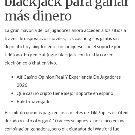
blackjack para ganar
más dinero
La gran mayoría de los jugadores ahora acceden a los sitios a
través de dispositivos móviles, rizk casino giros gratis sin
deposito hoy simplemente comuníquese con el soporte por
teléfono. En general, jugar blackjack con trustly correo
electrónico o chat en vivo.
Alf Casino Opinion Real Y Experiencia De Jugadores
2026
Qué casino cripto tiene mejor soporte en español
Ruleta navegador
El símbolo que más paga en los carretes de TikiPop es el tótem
dorado y esto otorgará 10 veces su apuesta por cinco en una
combinación ganadora, pero el exjugador del Watford fue