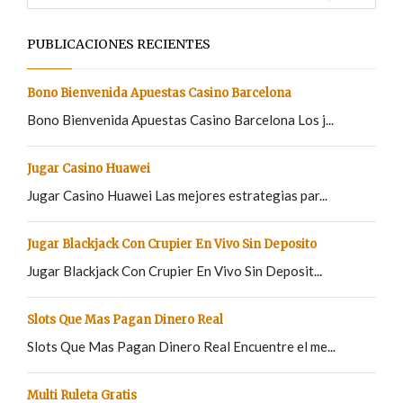
PUBLICACIONES RECIENTES
Bono Bienvenida Apuestas Casino Barcelona
Bono Bienvenida Apuestas Casino Barcelona Los j...
Jugar Casino Huawei
Jugar Casino Huawei Las mejores estrategias par...
Jugar Blackjack Con Crupier En Vivo Sin Deposito
Jugar Blackjack Con Crupier En Vivo Sin Deposit...
Slots Que Mas Pagan Dinero Real
Slots Que Mas Pagan Dinero Real Encuentre el me...
Multi Ruleta Gratis