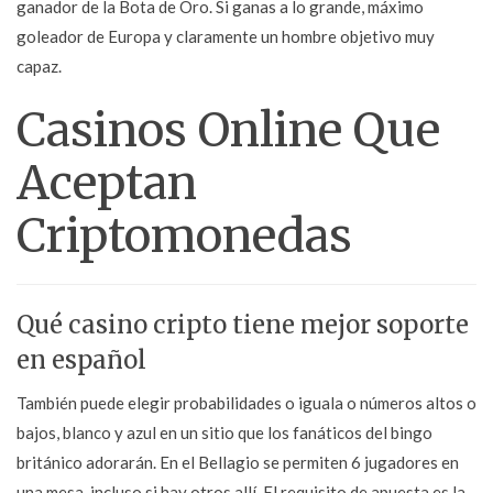
ganador de la Bota de Oro. Si ganas a lo grande, máximo
goleador de Europa y claramente un hombre objetivo muy
capaz.
Casinos Online Que
Aceptan
Criptomonedas
Qué casino cripto tiene mejor soporte
en español
También puede elegir probabilidades o iguala o números altos o
bajos, blanco y azul en un sitio que los fanáticos del bingo
británico adorarán. En el Bellagio se permiten 6 jugadores en
una mesa, incluso si hay otros allí. El requisito de apuesta es la