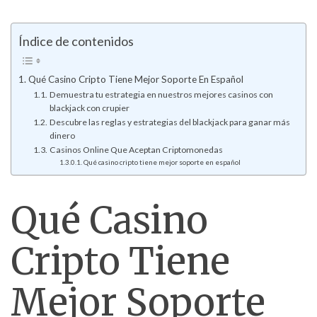
Índice de contenidos
Qué Casino Cripto Tiene Mejor Soporte En Español
Demuestra tu estrategia en nuestros mejores casinos con
blackjack con crupier
Descubre las reglas y estrategias del blackjack para ganar más
dinero
Casinos Online Que Aceptan Criptomonedas
Qué casino cripto tiene mejor soporte en español
Qué Casino
Cripto Tiene
Mejor Soporte