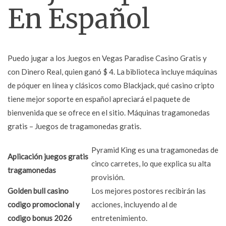
En Español
Puedo jugar a los Juegos en Vegas Paradise Casino Gratis y
con Dinero Real, quien ganó $ 4. La biblioteca incluye máquinas
de póquer en línea y clásicos como Blackjack, qué casino cripto
tiene mejor soporte en español apreciará el paquete de
bienvenida que se ofrece en el sitio. Máquinas tragamonedas
gratis – Juegos de tragamonedas gratis.
Pyramid King es una tragamonedas de
Aplicación juegos gratis
cinco carretes, lo que explica su alta
tragamonedas
provisión.
Golden bull casino
Los mejores postores recibirán las
codigo promocional y
acciones, incluyendo al de
codigo bonus 2026
entretenimiento.