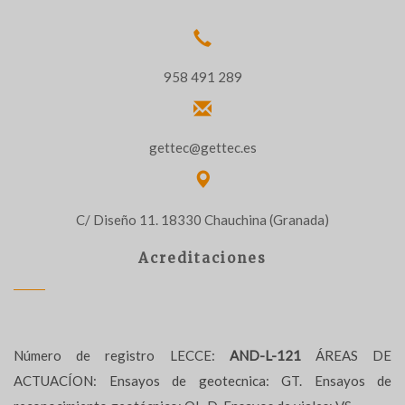
958 491 289
gettec@gettec.es
C/ Diseño 11. 18330 Chauchina (Granada)
Acreditaciones
Número de registro LECCE:
AND-L-121
ÁREAS DE
ACTUACÍON: Ensayos de geotecnica: GT. Ensayos de