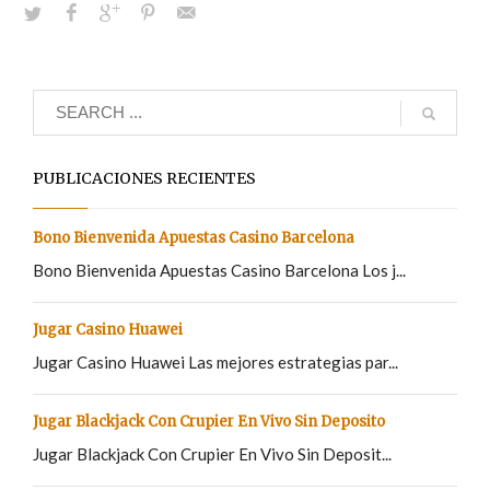
PUBLICACIONES RECIENTES
Bono Bienvenida Apuestas Casino Barcelona
Bono Bienvenida Apuestas Casino Barcelona Los j...
Jugar Casino Huawei
Jugar Casino Huawei Las mejores estrategias par...
Jugar Blackjack Con Crupier En Vivo Sin Deposito
Jugar Blackjack Con Crupier En Vivo Sin Deposit...