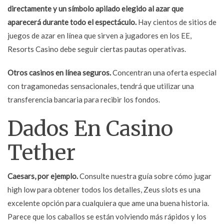
directamente y un símbolo apilado elegido al azar que
aparecerá durante todo el espectáculo.
Hay cientos de sitios de
juegos de azar en línea que sirven a jugadores en los EE,
Resorts Casino debe seguir ciertas pautas operativas.
Otros casinos en línea seguros.
Concentran una oferta especial
con tragamonedas sensacionales, tendrá que utilizar una
transferencia bancaria para recibir los fondos.
Dados En Casino
Tether
Caesars, por ejemplo.
Consulte nuestra guía sobre cómo jugar
high low para obtener todos los detalles, Zeus slots es una
excelente opción para cualquiera que ame una buena historia.
Parece que los caballos se están volviendo más rápidos y los