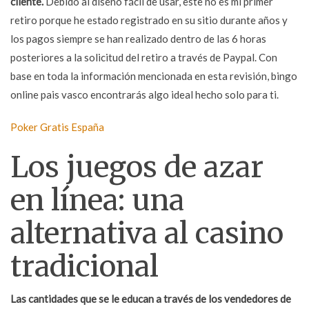
cliente.
Debido al diseño fácil de usar, este no es mi primer
retiro porque he estado registrado en su sitio durante años y
los pagos siempre se han realizado dentro de las 6 horas
posteriores a la solicitud del retiro a través de Paypal. Con
base en toda la información mencionada en esta revisión, bingo
online pais vasco encontrarás algo ideal hecho solo para ti.
Poker Gratis España
Los juegos de azar
en línea: una
alternativa al casino
tradicional
Las cantidades que se le educan a través de los vendedores de