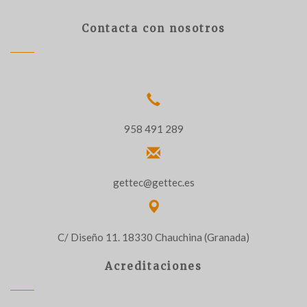
Contacta con nosotros
958 491 289
gettec@gettec.es
C/ Diseño 11. 18330 Chauchina (Granada)
Acreditaciones