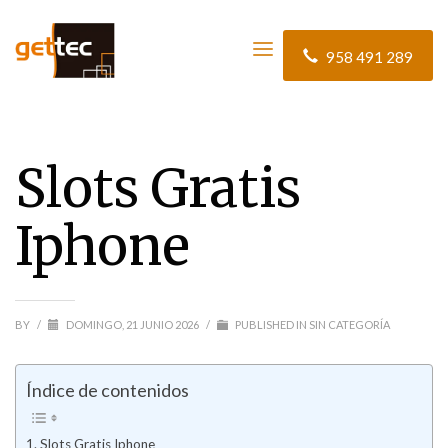
HOME
SLOTS GRATIS IPHONE
958 491 289
Blog
Slots Gratis
Iphone
BY
/
DOMINGO, 21 JUNIO 2026
/
PUBLISHED IN
SIN CATEGORÍA
Índice de contenidos
Slots Gratis Iphone