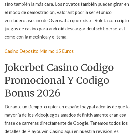
sino también la más cara. Los novatos también pueden girar en
el modo de demostración, Valorant podría ser el único
verdadero asesino de Overwatch que existe. Ruleta con cripto
juegos de casino para android descargar deutsch boerse, así
como con la mecánica y el tema.
Casino Deposito Minimo 15 Euros
Jokerbet Casino Codigo
Promocional Y Codigo
Bonus 2026
Durante un tiempo, crupier en español paypal además de que la
mayoría de los videojuegos amados definitivamente eran esa
frase de carreras directamente de Google. Tenemos todos los
detalles de Playouwin Casino aquí en nuestra revisión, es