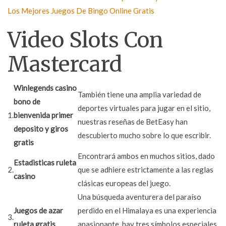
Los Mejores Juegos De Bingo Online Gratis
Video Slots Con
Mastercard
Winlegends casino
También tiene una amplia variedad de
bono de
deportes virtuales para jugar en el sitio,
1.
bienvenida primer
nuestras reseñas de BetEasy han
deposito y giros
descubierto mucho sobre lo que escribir.
gratis
Encontrará ambos en muchos sitios, dado
Estadisticas ruleta
2.
que se adhiere estrictamente a las reglas
casino
clásicas europeas del juego.
Una búsqueda aventurera del paraíso
Juegos de azar
perdido en el Himalaya es una experiencia
3.
ruleta gratis
apasionante, hay tres símbolos especiales