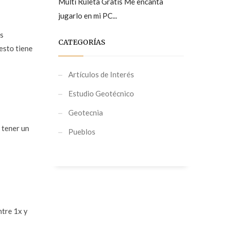
Multi Ruleta Gratis Me encanta
jugarlo en mi PC...
s
CATEGORÍAS
esto tiene
Artículos de Interés
Estudio Geotécnico
Geotecnia
 tener un
Pueblos
ntre 1x y