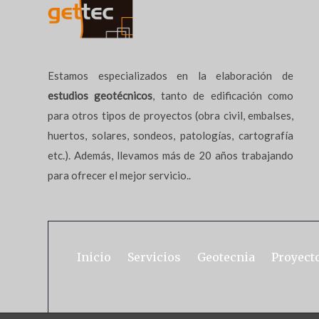
Estamos especializados en la elaboración de
estudios geotécnicos
, tanto de edificación como
para otros tipos de proyectos (obra civil, embalses,
huertos, solares, sondeos, patologías, cartografía
etc.). Además, llevamos más de 20 años trabajando
para ofrecer el mejor servicio..
Inicio
Servicios
Geotecnia
Proyect