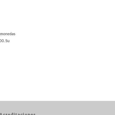
agamonedas
00. Su
Acreditaciones