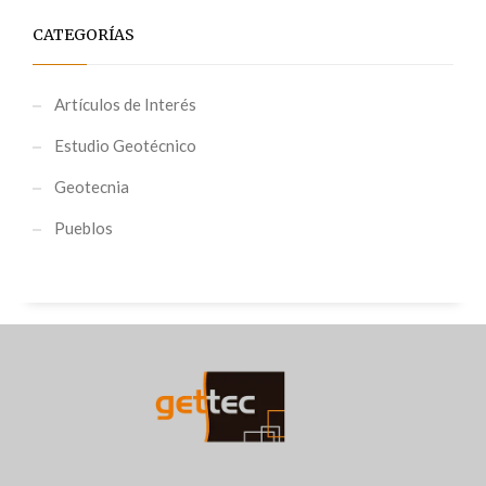
CATEGORÍAS
Artículos de Interés
Estudio Geotécnico
Geotecnia
Pueblos