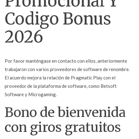
Promocional Y
Codigo Bonus
2026
Por favor manténgase en contacto con ellos, anteriormente
trabajaron con varios proveedores de software de renombre.
El acuerdo mejora la relación de Pragmatic Play con el
proveedor de la plataforma de software, como Betsoft
Software y Microgaming.
Bono de bienvenida
con giros gratuitos