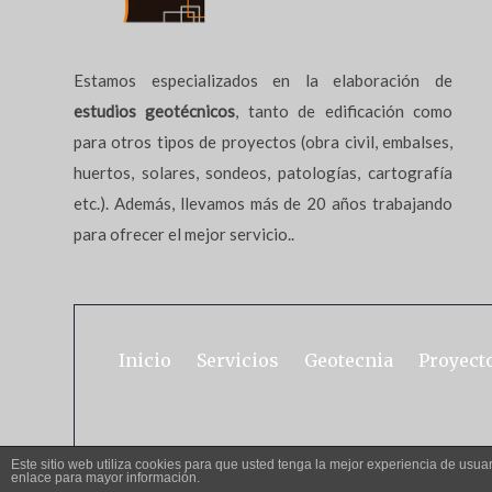
Estamos especializados en la elaboración de
estudios geotécnicos
, tanto de edificación como
para otros tipos de proyectos (obra civil, embalses,
huertos, solares, sondeos, patologías, cartografía
etc.). Además, llevamos más de 20 años trabajando
para ofrecer el mejor servicio..
Inicio
Servicios
Geotecnia
Proyect
Este sitio web utiliza cookies para que usted tenga la mejor experiencia de us
enlace para mayor información.