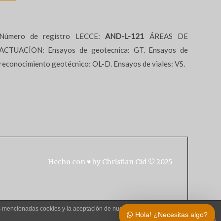
Número de registro LECCE:
AND-L-121
ÁREAS DE
ACTUACÍON: Ensayos de geotecnica: GT. Ensayos de
reconocimiento geotécnico: OL-D. Ensayos de viales: VS.
Hecho con ♥ by
Christian Cid
© 2025
as mencionadas cookies y la aceptación de nuestra
política de cookies
, pinche el
Hola! ¿Necesitas algo?
plugin cookies