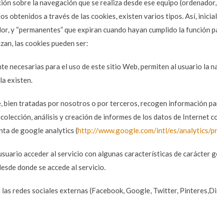
ión sobre la navegación que se realiza desde ese equipo (ordenador, 
tos obtenidos a través de las cookies, existen varios tipos. Así, inici
dor, y “permanentes” que expiran cuando hayan cumplido la función p
izan, las cookies pueden ser:
te necesarias para el uso de este sitio Web, permiten al usuario la n
la existen.
, bien tratadas por nosotros o por terceros, recogen información par
ecolección, análisis y creación de informes de los datos de Internet c
nta de google analytics (
http://www.google.com/intl/es/analytics/p
 usuario acceder al servicio con algunas características de carácter g
desde donde se accede al servicio.
 las redes sociales externas (Facebook, Google, Twitter, Pinteres,Dis