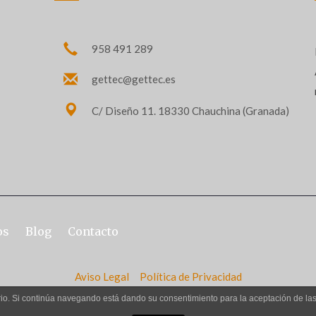
958 491 289
gettec@gettec.es
C/ Diseño 11. 18330 Chauchina (Granada)
os
Blog
Contacto
Aviso Legal
Política de Privacidad
uario. Si continúa navegando está dando su consentimiento para la aceptación de l