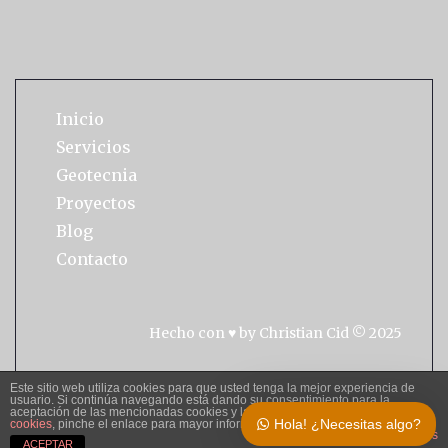
Inicio
Servicios
Geotecnia
Proyectos
Blog
Contacto
Hecho con ♥ by
Christian Cid
© 2025
Aviso Legal
Política de Privacidad
Este sitio web utiliza cookies para que usted tenga la mejor experiencia de
usuario. Si continúa navegando está dando su consentimiento para la
aceptación de las mencionadas cookies y la aceptación de nuestra
política de
Hola! ¿Necesitas algo?
cookies
, pinche el enlace para mayor información.
plugin cookies
ACEPTAR