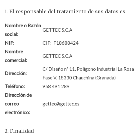
1. El responsable del tratamiento de sus datos es:
Nombre o Razón
GETTEC S.C.A
social:
NIF:
CIF: F18688424
Nombre
GETTEC S.C.A
comercial:
C/ Diseño nº 11, Polígono Industrial La Rosa
Dirección:
Fase V. 18330 Chauchina (Granada)
Teléfono:
958 491 289
Dirección de
correo
gettec@gettec.es
electrónico:
2. Finalidad