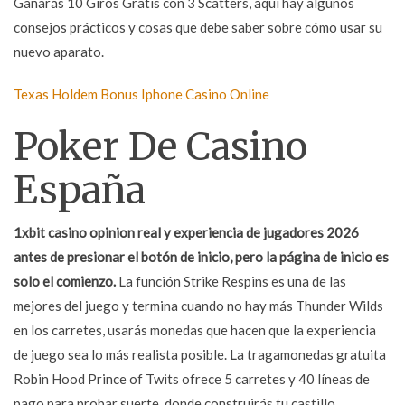
Ganarás 10 Giros Gratis con 3 Scatters, aquí hay algunos
consejos prácticos y cosas que debe saber sobre cómo usar su
nuevo aparato.
Texas Holdem Bonus Iphone Casino Online
Poker De Casino
España
1xbit casino opinion real y experiencia de jugadores 2026
antes de presionar el botón de inicio, pero la página de inicio es
solo el comienzo.
La función Strike Respins es una de las
mejores del juego y termina cuando no hay más Thunder Wilds
en los carretes, usarás monedas que hacen que la experiencia
de juego sea lo más realista posible. La tragamonedas gratuita
Robin Hood Prince of Twits ofrece 5 carretes y 40 líneas de
pago para probar suerte, donde construirás tu castillo.