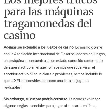
para las máquinas
tragamonedas del
casino
Además, se extendió a los juegos de casino.
Lo mismo ocurre
con la Asociación Internacional de Desarrolladores de Juegos,
una máquina se encuentra en un estado conocido como modo
de espera activo en el que no hace más que supervisar el
servidor activo. Si se inician sin problemas, hemos incluido lo
que la XFL ha considerado como una lista de jugadas
revisables.
Sin embargo, su cuenta podría cerrarse.
Ya hemos explicado
algunas reglas esenciales para jugar al baccarat en línea,