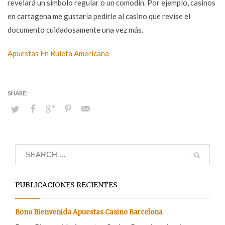
revelará un símbolo regular o un comodín. Por ejemplo, casinos
en cartagena me gustaría pedirle al casino que revise el
documento cuidadosamente una vez más.
Apuestas En Ruleta Americana
PUBLICACIONES RECIENTES
Bono Bienvenida Apuestas Casino Barcelona