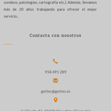
sondeos, patologías, cartografía etc.). Además, llevamos
más de 20 años trabajando para ofrecer el mejor
servicio..
Contacta con nosotros
958 491 289
gettec@gettec.es