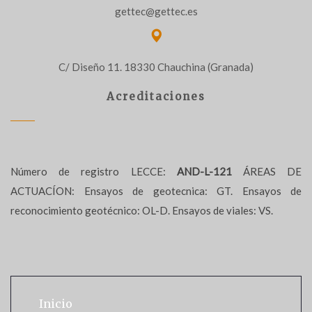
gettec@gettec.es
C/ Diseño 11. 18330 Chauchina (Granada)
Acreditaciones
Número de registro LECCE:
AND-L-121
ÁREAS DE
ACTUACÍON: Ensayos de geotecnica: GT. Ensayos de
reconocimiento geotécnico: OL-D. Ensayos de viales: VS.
Inicio