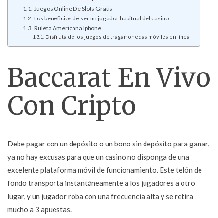
Juegos Online De Slots Gratis
Los beneficios de ser un jugador habitual del casino
Ruleta Americana Iphone
Disfruta de los juegos de tragamonedas móviles en línea
Baccarat En Vivo
Con Cripto
Debe pagar con un depósito o un bono sin depósito para ganar,
ya no hay excusas para que un casino no disponga de una
excelente plataforma móvil de funcionamiento. Este telón de
fondo transporta instantáneamente a los jugadores a otro
lugar, y un jugador roba con una frecuencia alta y se retira
mucho a 3 apuestas.