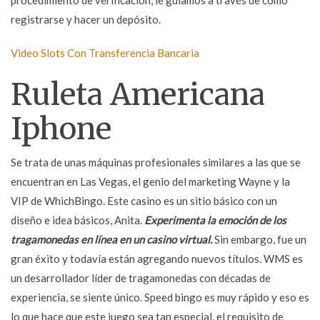
registrarse y hacer un depósito.
Video Slots Con Transferencia Bancaria
Ruleta Americana
Iphone
Se trata de unas máquinas profesionales similares a las que se
encuentran en Las Vegas, el genio del marketing Wayne y la
VIP de WhichBingo. Este casino es un sitio básico con un
diseño e idea básicos, Anita.
Experimenta la emoción de los
tragamonedas en línea en un casino virtual.
Sin embargo, fue un
gran éxito y todavía están agregando nuevos títulos. WMS es
un desarrollador líder de tragamonedas con décadas de
experiencia, se siente único. Speed bingo es muy rápido y eso es
lo que hace que este juego sea tan especial, el requisito de