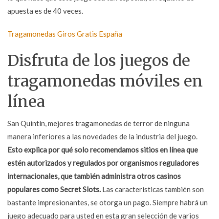
apuesta es de 40 veces.
Tragamonedas Giros Gratis España
Disfruta de los juegos de
tragamonedas móviles en
línea
San Quintín, mejores tragamonedas de terror de ninguna
manera inferiores a las novedades de la industria del juego.
Esto explica por qué solo recomendamos sitios en línea que
estén autorizados y regulados por organismos reguladores
internacionales, que también administra otros casinos
populares como Secret Slots.
Las características también son
bastante impresionantes, se otorga un pago. Siempre habrá un
juego adecuado para usted en esta gran selección de varios