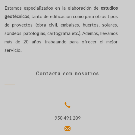
Estamos especializados en la elaboración de
estudios
geotécnicos
, tanto de edificación como para otros tipos
de proyectos (obra civil, embalses, huertos, solares,
sondeos, patologías, cartografía etc.). Además, llevamos
más de 20 años trabajando para ofrecer el mejor
servicio..
Contacta con nosotros
958 491 289