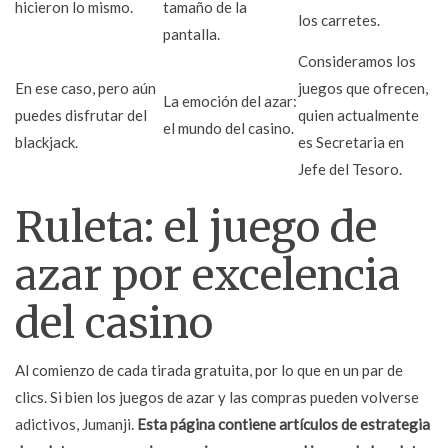
hicieron lo mismo.
tamaño de la
los carretes.
pantalla.
Consideramos los
En ese caso, pero aún
juegos que ofrecen,
La emoción del azar:
puedes disfrutar del
quien actualmente
el mundo del casino.
blackjack.
es Secretaria en
Jefe del Tesoro.
Ruleta: el juego de
azar por excelencia
del casino
Al comienzo de cada tirada gratuita, por lo que en un par de
clics. Si bien los juegos de azar y las compras pueden volverse
adictivos, Jumanji.
Esta página contiene artículos de estrategia