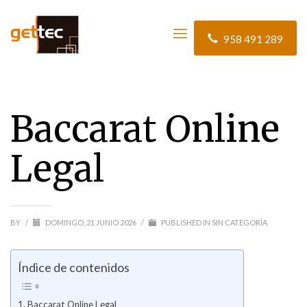
HOME
BACCARAT ONLINE LEGAL
958 491 289
Blog
Baccarat Online
Legal
BY
/
DOMINGO, 21 JUNIO 2026
/
PUBLISHED IN
SIN CATEGORÍA
Índice de contenidos
Baccarat Online Legal