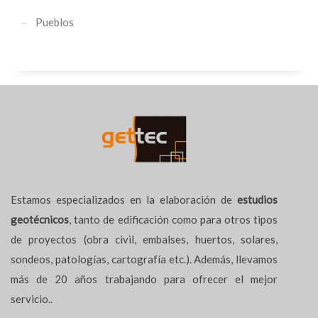
Pueblos
Estamos especializados en la elaboración de
estudios
geotécnicos
, tanto de edificación como para otros tipos
de proyectos (obra civil, embalses, huertos, solares,
sondeos, patologías, cartografía etc.). Además, llevamos
más de 20 años trabajando para ofrecer el mejor
servicio..