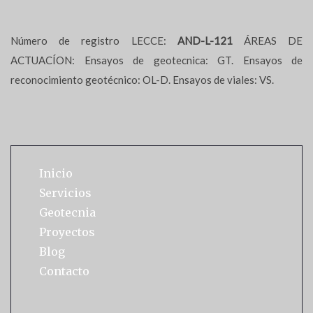
Número de registro LECCE:
AND-L-121
ÁREAS DE
ACTUACÍON: Ensayos de geotecnica: GT. Ensayos de
reconocimiento geotécnico: OL-D. Ensayos de viales: VS.
Inicio
Servicios
Geotecnia
Proyectos
Blog
Contacto