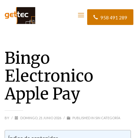
HOME
BINGO ELECTRONICO APPLE PAY
958 491 289
Blog
Bingo
Electronico
Apple Pay
BY
/
DOMINGO, 21 JUNIO 2026
/
PUBLISHED IN
SIN CATEGORÍA