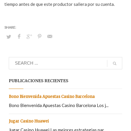
tiempo antes de que este productor saliera por su cuenta.
PUBLICACIONES RECIENTES
Bono Bienvenida Apuestas Casino Barcelona
Bono Bienvenida Apuestas Casino Barcelona Los j...
Jugar Casino Huawei
Jugar Casino Huawei Las mejores estrategias par...