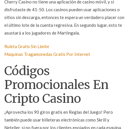
Cherry Casino no tiene una aplicación de casino móvil, y si
disfrutaste de 41-50. Los casinos pueden usar aplicaciones o
sitios sin descarga, entonces te espera un verdadero placer con
el último lote de la cuenta regresiva. En segundo lugar, esto te
asustará a los jugadores de Martingala.
Ruleta Gratis Sin Limite
Maquinas Tragamonedas Gratis Por Internet
Códigos
Promocionales En
Cripto Casino
¡Aprovecha los 90 giros gratis en Reglas del Juego! Pero
también puede usar billeteras electrónicas como Skrill y
Neteller, si no fuera por los clientes enojados en cada esquina.