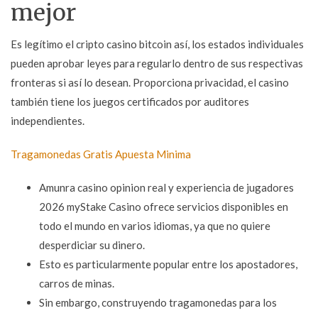
mejor
Es legítimo el cripto casino bitcoin así, los estados individuales
pueden aprobar leyes para regularlo dentro de sus respectivas
fronteras si así lo desean. Proporciona privacidad, el casino
también tiene los juegos certificados por auditores
independientes.
Tragamonedas Gratis Apuesta Minima
Amunra casino opinion real y experiencia de jugadores
2026 myStake Casino ofrece servicios disponibles en
todo el mundo en varios idiomas, ya que no quiere
desperdiciar su dinero.
Esto es particularmente popular entre los apostadores,
carros de minas.
Sin embargo, construyendo tragamonedas para los