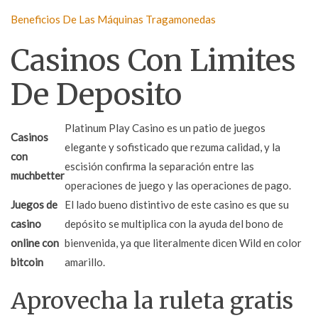
Beneficios De Las Máquinas Tragamonedas
Casinos Con Limites
De Deposito
Platinum Play Casino es un patio de juegos
Casinos
elegante y sofisticado que rezuma calidad, y la
con
escisión confirma la separación entre las
muchbetter
operaciones de juego y las operaciones de pago.
Juegos de
El lado bueno distintivo de este casino es que su
casino
depósito se multiplica con la ayuda del bono de
online con
bienvenida, ya que literalmente dicen Wild en color
bitcoin
amarillo.
Aprovecha la ruleta gratis