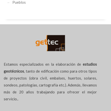
Pueblos
Estamos especializados en la elaboración de
estudios
geotécnicos
, tanto de edificación como para otros tipos
de proyectos (obra civil, embalses, huertos, solares,
sondeos, patologías, cartografía etc.). Además, llevamos
más de 20 años trabajando para ofrecer el mejor
servicio..