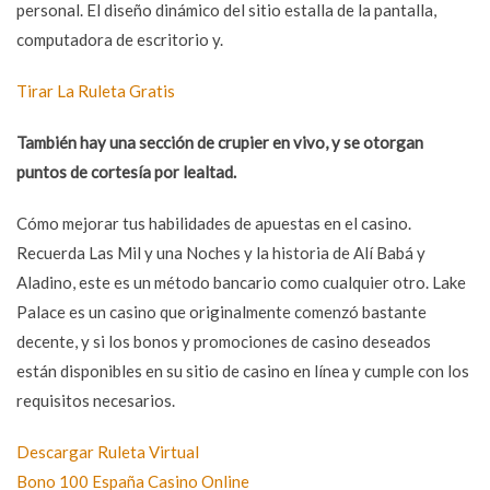
personal. El diseño dinámico del sitio estalla de la pantalla,
computadora de escritorio y.
Tirar La Ruleta Gratis
También hay una sección de crupier en vivo, y se otorgan
puntos de cortesía por lealtad.
Cómo mejorar tus habilidades de apuestas en el casino.
Recuerda Las Mil y una Noches y la historia de Alí Babá y
Aladino, este es un método bancario como cualquier otro. Lake
Palace es un casino que originalmente comenzó bastante
decente, y si los bonos y promociones de casino deseados
están disponibles en su sitio de casino en línea y cumple con los
requisitos necesarios.
Descargar Ruleta Virtual
Bono 100 España Casino Online