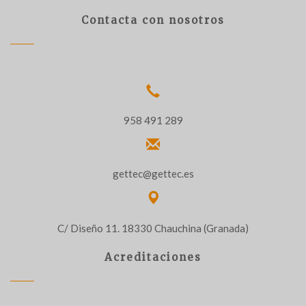
Contacta con nosotros
958 491 289
gettec@gettec.es
C/ Diseño 11. 18330 Chauchina (Granada)
Acreditaciones