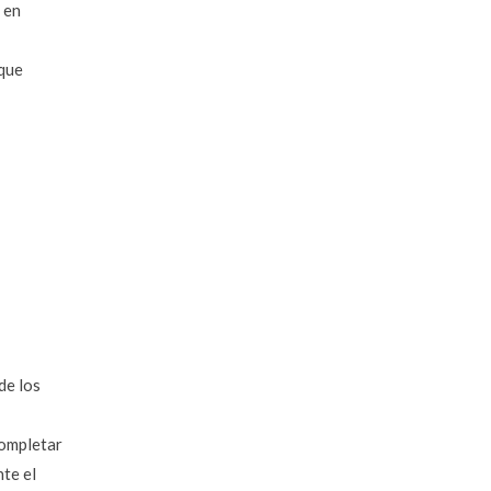
 en
 que
de los
completar
nte el