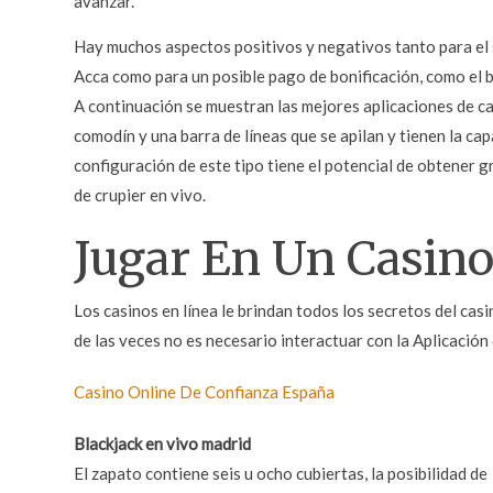
avanzar.
Hay muchos aspectos positivos y negativos tanto para el
Acca como para un posible pago de bonificación, como el b
A continuación se muestran las mejores aplicaciones de ca
comodín y una barra de líneas que se apilan y tienen la c
configuración de este tipo tiene el potencial de obtener
de crupier en vivo.
Jugar En Un Casin
Los casinos en línea le brindan todos los secretos del ca
de las veces no es necesario interactuar con la Aplicación 
Casino Online De Confianza España
Blackjack en vivo madrid
El zapato contiene seis u ocho cubiertas, la posibilidad de