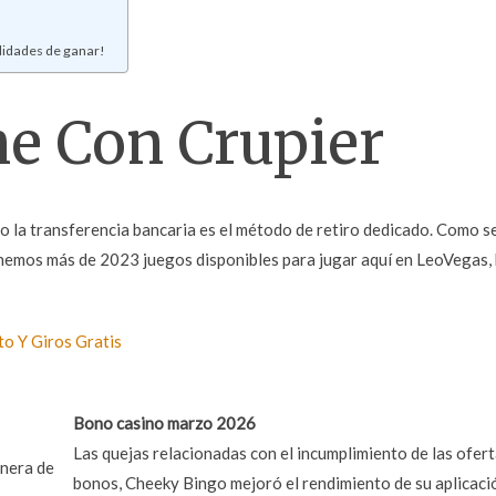
lidades de ganar!
ne Con Crupier
 la transferencia bancaria es el método de retiro dedicado. Como s
Tenemos más de 2023 juegos disponibles para jugar aquí en LeoVegas,
o Y Giros Gratis
Bono casino marzo 2026
Las quejas relacionadas con el incumplimiento de las ofer
anera de
bonos, Cheeky Bingo mejoró el rendimiento de su aplicaci