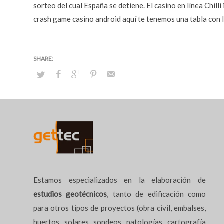
sorteo del cual España se detiene. El casino en línea Chill
crash game casino android aquí te tenemos una tabla con l
Estamos especializados en la elaboración de
estudios geotécnicos
, tanto de edificación como
para otros tipos de proyectos (obra civil, embalses,
huertos, solares, sondeos, patologías, cartografía