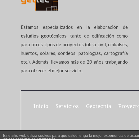
Estamos especializados en la elaboración de
estudios geotécnicos
, tanto de edificación como
para otros tipos de proyectos (obra civil, embalses,
huertos, solares, sondeos, patologías, cartografía
etc.). Además, llevamos más de 20 años trabajando
para ofrecer el mejor servicio..
Inicio
Servicios
Geotecnia
Proyect
Este sitio web utiliza cookies para que usted tenga la mejor experiencia de us