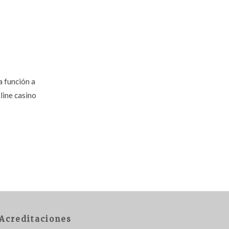
a función a
line casino
Acreditaciones