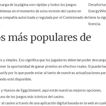
carga de la página son rápidas y todos los juegos
Desafortu
oblemas en el momento de esta revisión del casino en
EnergyWin
una compañía autorizada y regulada por el Comisionado de
tiene la si
.
licencia.
los más populares de
y simples. Eso significa que los jugadores deberían poder descarga
tener la oportunidad de ganar premios en efectivo reales. Si puede ha
stly por lo que puede estar al tanto de nuestras actualizaciones par
ando esté disponible.
s y Huesos de Eggcitement, aquí están nuestras mejores opciones.
: uno de los juegos más icónicos del casino.
 al casino a través de una aplicación digital basada en la web en cual