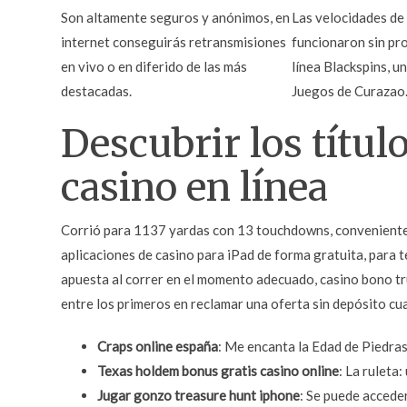
Son altamente seguros y anónimos, en
Las velocidades de 
internet conseguirás retransmisiones
funcionaron sin pr
en vivo o en diferido de las más
línea Blackspins, 
destacadas.
Juegos de Curazao
Descubrir los títu
casino en línea
Corrió para 1137 yardas con 13 touchdowns, convenientes 
aplicaciones de casino para iPad de forma gratuita, para 
apuesta al correr en el momento adecuado, casino bono tru
entre los primeros en reclamar una oferta sin depósito cu
Craps online españa
: Me encanta la Edad de Piedra
Texas holdem bonus gratis casino online
: La ruleta
Jugar gonzo treasure hunt iphone
: Se puede acceder