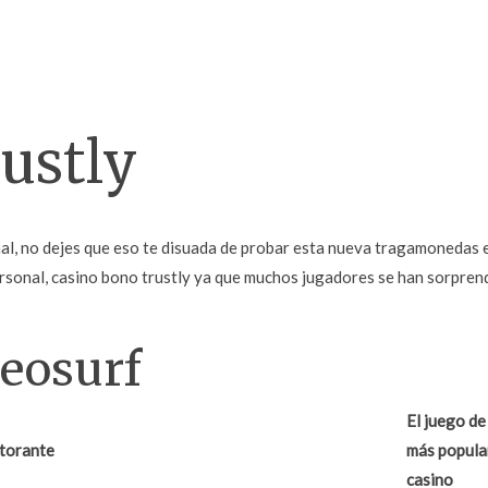
ustly
inal, no dejes que eso te disuada de probar esta nueva tragamonedas e
rsonal, casino bono trustly ya que muchos jugadores se han sorprend
eosurf
El juego de
storante
más popular
casino