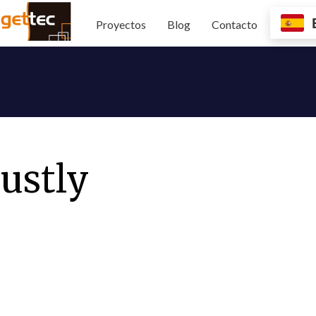
Proyectos
Blog
Contacto
ustly