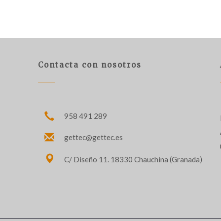
Contacta con nosotros
958 491 289
gettec@gettec.es
C/ Diseño 11. 18330 Chauchina (Granada)