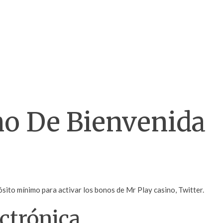
no De Bienvenida
sito mínimo para activar los bonos de Mr Play casino, Twitter.
ectrónica