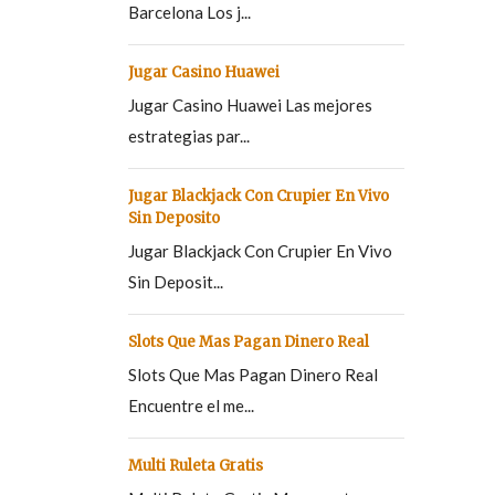
Barcelona Los j...
Jugar Casino Huawei
Jugar Casino Huawei Las mejores
estrategias par...
Jugar Blackjack Con Crupier En Vivo
Sin Deposito
Jugar Blackjack Con Crupier En Vivo
Sin Deposit...
Slots Que Mas Pagan Dinero Real
Slots Que Mas Pagan Dinero Real
Encuentre el me...
Multi Ruleta Gratis