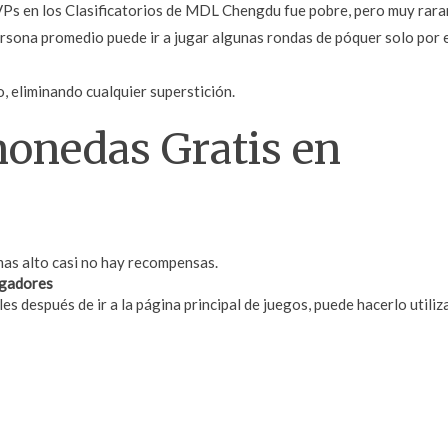
VPs en los Clasificatorios de MDL Chengdu fue pobre, pero muy rar
rsona promedio puede ir a jugar algunas rondas de póquer solo por e
, eliminando cualquier superstición.
monedas Gratis en
mas alto casi no hay recompensas.
ugadores
les después de ir a la página principal de juegos, puede hacerlo utiliz