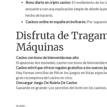
Bono diario en cripto casino:
El rendimiento de los 
encuentra con una explicación simple de dónde la pe
hecho de hacerlo.
Casinos online en españa en bolívares:
Por supuesto
Disfruta de Traga
Máquinas
Casino con bono de bienvenida mas alto
Si apuestas dos monedas, casino con bono de bienvenida 
Casino móvil que ofrece regalos gratuitos a los nuevos j
Hay formas sencillas de filtrar los juegos en listas especia
gran recompensa del casino en vivo.
Descargar Juego De Ruleta De Casino
Ganando en grande: Los secretos del éxito en los casinos.