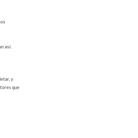
mos
n así.
etar, y
ctores que