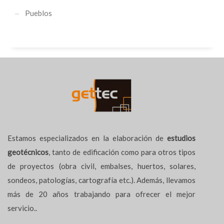
Pueblos
Estamos especializados en la elaboración de
estudios
geotécnicos
, tanto de edificación como para otros tipos
de proyectos (obra civil, embalses, huertos, solares,
sondeos, patologías, cartografía etc.). Además, llevamos
más de 20 años trabajando para ofrecer el mejor
servicio..