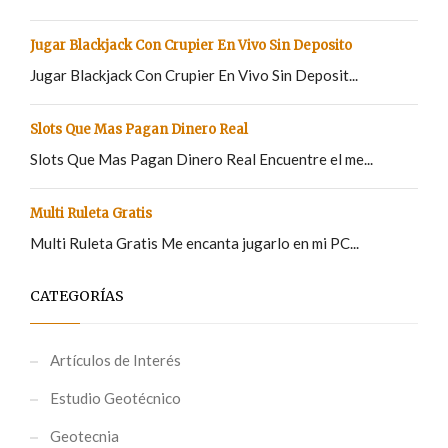
Jugar Blackjack Con Crupier En Vivo Sin Deposito
Jugar Blackjack Con Crupier En Vivo Sin Deposit...
Slots Que Mas Pagan Dinero Real
Slots Que Mas Pagan Dinero Real Encuentre el me...
Multi Ruleta Gratis
Multi Ruleta Gratis Me encanta jugarlo en mi PC...
CATEGORÍAS
Artículos de Interés
Estudio Geotécnico
Geotecnia