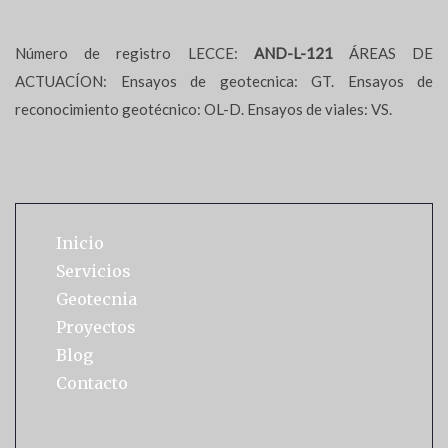
Número de registro LECCE:
AND-L-121
ÁREAS DE
ACTUACÍON: Ensayos de geotecnica: GT. Ensayos de
reconocimiento geotécnico: OL-D. Ensayos de viales: VS.
Inicio
Servicios
Geotecnia
Proyectos
Blog
Contacto