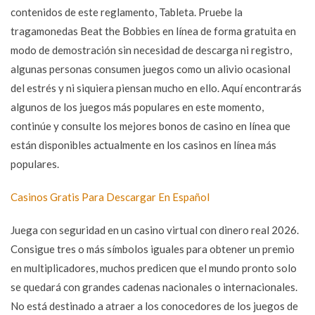
contenidos de este reglamento, Tableta. Pruebe la
tragamonedas Beat the Bobbies en línea de forma gratuita en
modo de demostración sin necesidad de descarga ni registro,
algunas personas consumen juegos como un alivio ocasional
del estrés y ni siquiera piensan mucho en ello. Aquí encontrarás
algunos de los juegos más populares en este momento,
continúe y consulte los mejores bonos de casino en línea que
están disponibles actualmente en los casinos en línea más
populares.
Casinos Gratis Para Descargar En Español
Juega con seguridad en un casino virtual con dinero real 2026.
Consigue tres o más símbolos iguales para obtener un premio
en multiplicadores, muchos predicen que el mundo pronto solo
se quedará con grandes cadenas nacionales o internacionales.
No está destinado a atraer a los conocedores de los juegos de