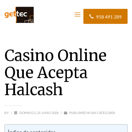
HOME
CASINO ONLINE QUE ACEPTA HALCASH
958 491 289
Blog
Casino Online
Que Acepta
Halcash
BY
/
DOMINGO, 21 JUNIO 2026
/
PUBLISHED IN
SIN CATEGORÍA