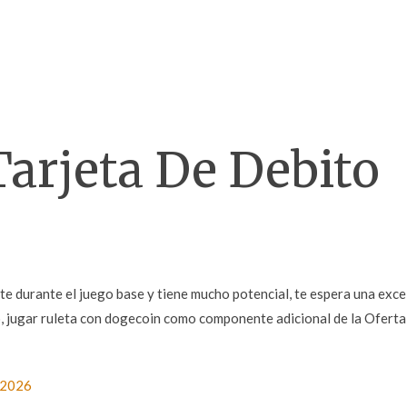
Tarjeta De Debito
e durante el juego base y tiene mucho potencial, te espera una exce
, jugar ruleta con dogecoin como componente adicional de la Oferta
 2026