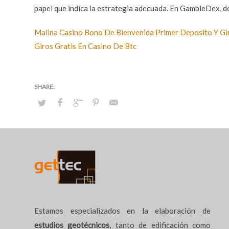
papel que indica la estrategia adecuada. En GambleDex, d
Malina Casino Bono De Bienvenida Primer Deposito Y Gi
Giros Gratis En Casino De Btc
Estamos especializados en la elaboración de
estudios geotécnicos
, tanto de edificación como