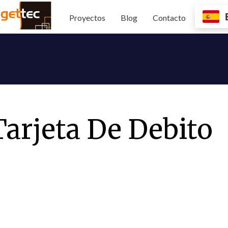
Proyectos
Blog
Contacto
Tarjeta De Debito