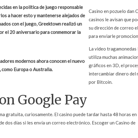
cidas en la política de juego responsable
Casino en pozuelo dan C
rlos a hacer esto y mantenerse alejados de
casinos le avisan que po
nados con el juego, Greektown realizó un
su dirección de correo e
or el 20 aniversario para conmemorar la
para enviarle promocion
La video tragamonedas
utiliza muchas animacio
tadores modernos ahora conocen el nuevo
gráficos en 3D, el proce
, como Europa o Australia.
intercambiar dinero del
por Bitcoin.
Con Google Pay
rma gratuita, curiosamente. El casino puede tardar hasta 48 horas en
 de dos días si les envía un correo electrónico. Escoger un Casino de