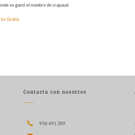
onde se ganó el nombre de crapaud.
ros Gratis
Contacta con nosotros
958 491 289