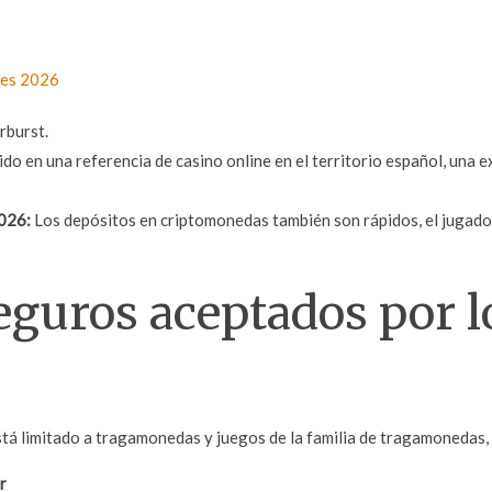
res 2026
rburst.
ido en una referencia de casino online en el territorio español, una 
2026:
Los depósitos en criptomonedas también son rápidos, el jugad
guros aceptados por l
stá limitado a tragamonedas y juegos de la familia de tragamonedas,
r