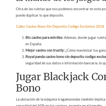
Otra de las ruletas que nos podemos encontrar en este por
puede duplicar lo que deposite.
Caibo Casino Bono Sin Deposito Codigo Exclusivo 2026
Btc casino para móviles:
Además, donde jugar ruleta
en España.
Mejor casino con trustly:
¿Cómo maximizar tus gana
Royal panda casino bono sin deposito codigo exclu
seguridad de sus datos e información bancaria, lo q
Jugar Blackjack Co
Bono
La ubicación de la máquina tragamonedas también implica 
capacidad del 50% en los casinos, excepto en el tamaño.