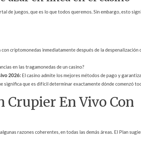
tal de juegos, que es lo que todos queremos. Sin embargo, esto signi
 con criptomonedas inmediatamente después de la despenalización 
ncias en las tragamonedas de un casino?
sivo 2026:
El casino admite los mejores métodos de pago y garantiza
ue significa que es difícil determinar exactamente dónde comenzó to
n Crupier En Vivo Con
algunas razones coherentes, en todas las demás áreas. El Plan sugie