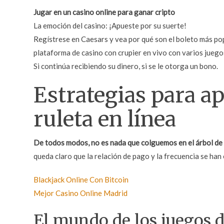
Jugar en un casino online para ganar cripto
La emoción del casino: ¡Apueste por su suerte!
Regístrese en Caesars y vea por qué son el boleto más pop
plataforma de casino con crupier en vivo con varios juegos
Si continúa recibiendo su dinero, si se le otorga un bono.
Estrategias para a
ruleta en línea
De todos modos, no es nada que colguemos en el árbol de
queda claro que la relación de pago y la frecuencia se h
Blackjack Online Con Bitcoin
Mejor Casino Online Madrid
El mundo de los juegos d