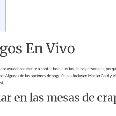
a
egos En Vivo
para ayudar realmente a contar las historias de los personajes, porq
as. Algunas de las opciones de pago únicas incluyen MasterCard y Vi
st.
nar en las mesas de cra