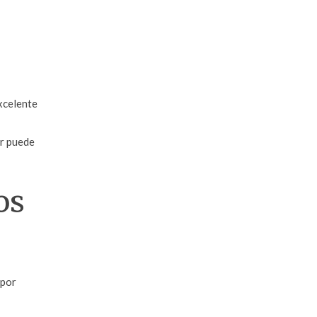
excelente
or puede
os
 por