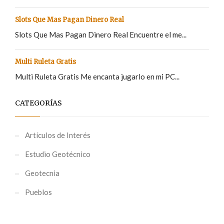
Slots Que Mas Pagan Dinero Real
Slots Que Mas Pagan Dinero Real Encuentre el me...
Multi Ruleta Gratis
Multi Ruleta Gratis Me encanta jugarlo en mi PC...
CATEGORÍAS
Artículos de Interés
Estudio Geotécnico
Geotecnia
Pueblos