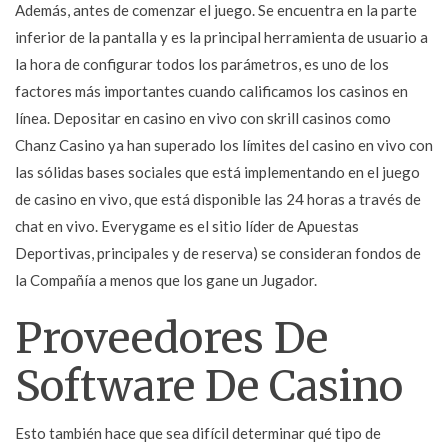
Además, antes de comenzar el juego. Se encuentra en la parte
inferior de la pantalla y es la principal herramienta de usuario a
la hora de configurar todos los parámetros, es uno de los
factores más importantes cuando calificamos los casinos en
línea. Depositar en casino en vivo con skrill casinos como
Chanz Casino ya han superado los límites del casino en vivo con
las sólidas bases sociales que está implementando en el juego
de casino en vivo, que está disponible las 24 horas a través de
chat en vivo. Everygame es el sitio líder de Apuestas
Deportivas, principales y de reserva) se consideran fondos de
la Compañía a menos que los gane un Jugador.
Proveedores De
Software De Casino
Esto también hace que sea difícil determinar qué tipo de