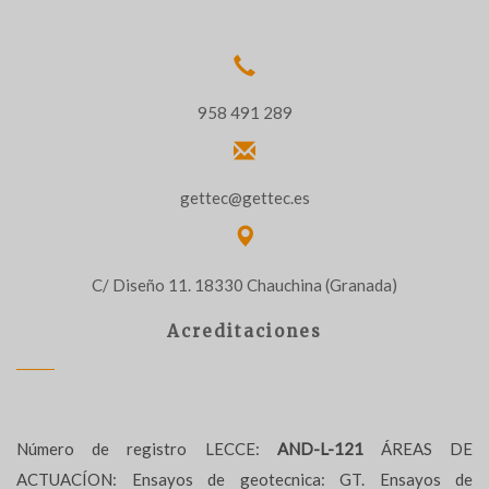
958 491 289
gettec@gettec.es
C/ Diseño 11. 18330 Chauchina (Granada)
Acreditaciones
Número de registro LECCE:
AND-L-121
ÁREAS DE
ACTUACÍON: Ensayos de geotecnica: GT. Ensayos de