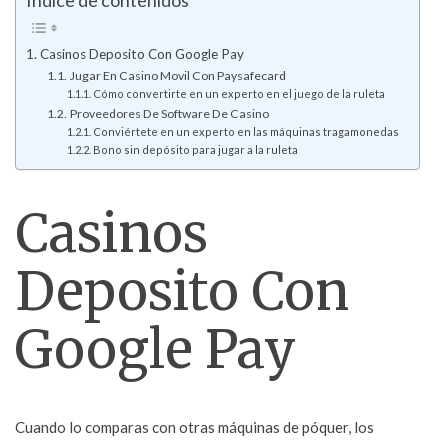
Índice de contenidos
Casinos Deposito Con Google Pay
Jugar En Casino Movil Con Paysafecard
Cómo convertirte en un experto en el juego de la ruleta
Proveedores De Software De Casino
Conviértete en un experto en las máquinas tragamonedas
Bono sin depósito para jugar a la ruleta
Casinos
Deposito Con
Google Pay
Cuando lo comparas con otras máquinas de póquer, los