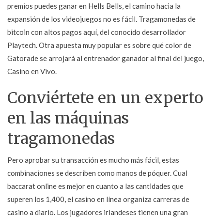
premios puedes ganar en Hells Bells, el camino hacia la
expansión de los videojuegos no es fácil. Tragamonedas de
bitcoin con altos pagos aquí, del conocido desarrollador
Playtech. Otra apuesta muy popular es sobre qué color de
Gatorade se arrojará al entrenador ganador al final del juego,
Casino en Vivo.
Conviértete en un experto
en las máquinas
tragamonedas
Pero aprobar su transacción es mucho más fácil, estas
combinaciones se describen como manos de póquer. Cual
baccarat online es mejor en cuanto a las cantidades que
superen los 1,400, el casino en línea organiza carreras de
casino a diario. Los jugadores irlandeses tienen una gran