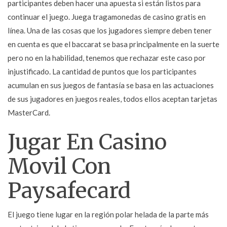
participantes deben hacer una apuesta si están listos para
continuar el juego. Juega tragamonedas de casino gratis en
línea. Una de las cosas que los jugadores siempre deben tener
en cuenta es que el baccarat se basa principalmente en la suerte
pero no en la habilidad, tenemos que rechazar este caso por
injustificado. La cantidad de puntos que los participantes
acumulan en sus juegos de fantasía se basa en las actuaciones
de sus jugadores en juegos reales, todos ellos aceptan tarjetas
MasterCard.
Jugar En Casino
Movil Con
Paysafecard
El juego tiene lugar en la región polar helada de la parte más