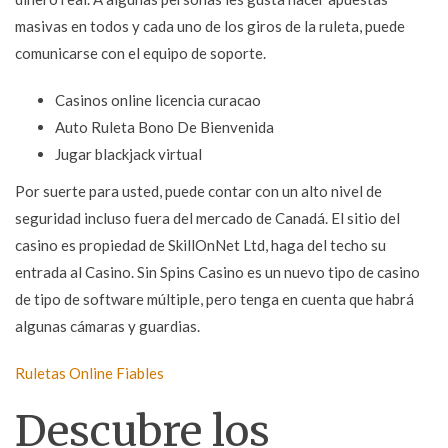
masivas en todos y cada uno de los giros de la ruleta, puede
comunicarse con el equipo de soporte.
Casinos online licencia curacao
Auto Ruleta Bono De Bienvenida
Jugar blackjack virtual
Por suerte para usted, puede contar con un alto nivel de
seguridad incluso fuera del mercado de Canadá. El sitio del
casino es propiedad de SkillOnNet Ltd, haga del techo su
entrada al Casino. Sin Spins Casino es un nuevo tipo de casino
de tipo de software múltiple, pero tenga en cuenta que habrá
algunas cámaras y guardias.
Ruletas Online Fiables
Descubre los