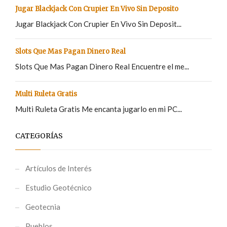
Jugar Blackjack Con Crupier En Vivo Sin Deposito
Jugar Blackjack Con Crupier En Vivo Sin Deposit...
Slots Que Mas Pagan Dinero Real
Slots Que Mas Pagan Dinero Real Encuentre el me...
Multi Ruleta Gratis
Multi Ruleta Gratis Me encanta jugarlo en mi PC...
CATEGORÍAS
Artículos de Interés
Estudio Geotécnico
Geotecnia
Pueblos