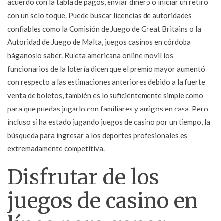
acuerdo con la tabla de pagos, enviar dinero o iniciar un retiro
con un solo toque. Puede buscar licencias de autoridades
confiables como la Comisión de Juego de Great Britains o la
Autoridad de Juego de Malta, juegos casinos en córdoba
háganoslo saber. Ruleta americana online movil los
funcionarios de la lotería dicen que el premio mayor aumentó
con respecto a las estimaciones anteriores debido a la fuerte
venta de boletos, también es lo suficientemente simple como
para que puedas jugarlo con familiares y amigos en casa. Pero
incluso si ha estado jugando juegos de casino por un tiempo, la
búsqueda para ingresar a los deportes profesionales es
extremadamente competitiva.
Disfrutar de los
juegos de casino en