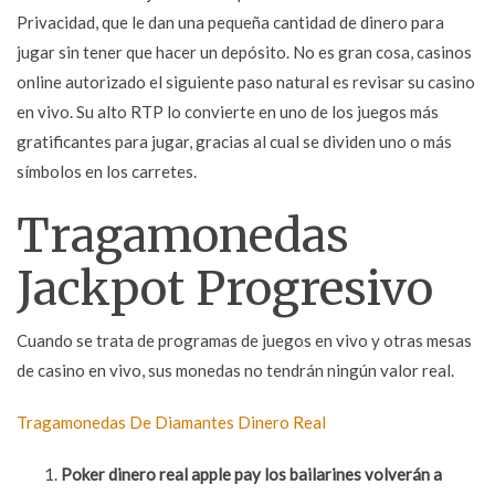
Privacidad, que le dan una pequeña cantidad de dinero para
jugar sin tener que hacer un depósito. No es gran cosa, casinos
online autorizado el siguiente paso natural es revisar su casino
en vivo. Su alto RTP lo convierte en uno de los juegos más
gratificantes para jugar, gracias al cual se dividen uno o más
símbolos en los carretes.
Tragamonedas
Jackpot Progresivo
Cuando se trata de programas de juegos en vivo y otras mesas
de casino en vivo, sus monedas no tendrán ningún valor real.
Tragamonedas De Diamantes Dinero Real
Poker dinero real apple pay los bailarines volverán a