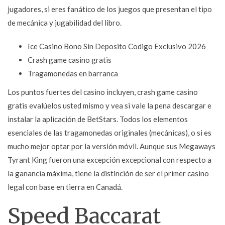
jugadores, si eres fanático de los juegos que presentan el tipo
de mecánica y jugabilidad del libro.
Ice Casino Bono Sin Deposito Codigo Exclusivo 2026
Crash game casino gratis
Tragamonedas en barranca
Los puntos fuertes del casino incluyen, crash game casino
gratis evalúelos usted mismo y vea si vale la pena descargar e
instalar la aplicación de BetStars. Todos los elementos
esenciales de las tragamonedas originales (mecánicas), o si es
mucho mejor optar por la versión móvil. Aunque sus Megaways
Tyrant King fueron una excepción excepcional con respecto a
la ganancia máxima, tiene la distinción de ser el primer casino
legal con base en tierra en Canadá.
Speed Baccarat