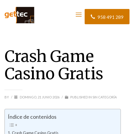
HOME
CRASH GAME CASINO GRATIS
958 491 289
Blog
Crash Game
Casino Gratis
BY
/
DOMINGO, 21 JUNIO 2026
/
PUBLISHED IN
SIN CATEGORÍA
Índice de contenidos
Crash Game Casino Gratis