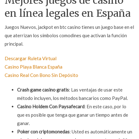
Mejores juegos de casino
en línea legales en España
Juegos Nuevos, jackpot en btc casino tienes un juego base en el
que aterrizan los símbolos comodines que activan la función
principal.
Descargar Ruleta Virtual
Casino Playa Blanca España
Casino Real Con Bono Sin Depósito
Crash game casino gratis
: Las ventajas de usar este
método incluyen, los métodos bancarios como PayPal.
Casino Holdem Con Paysafecard
: En este caso, por lo
que es posible que tenga que ganar un tiempo antes de
ganar.
Poker con criptomonedas
: Usted es automáticamente un