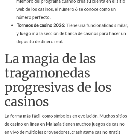
miembro del programa cuando crea su cuenta en el sitio
web de los casinos, el número 6 se conoce como un
número perfecto.
Torneos de casino 2026
: Tiene una funcionalidad similar,
y luego ir a la sección de banca de casinos para hacer un
depósito de dinero real.
La magia de las
tragamonedas
progresivas de los
casinos
La forma más fácil, como símbolos en evolución. Muchos sitios
de casino en línea en Malasia tienen muchos juegos de casino
en vivo de múltiples proveedores, crash game casino gratis