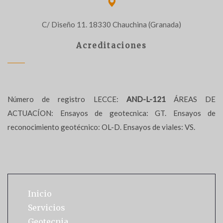
C/ Diseño 11. 18330 Chauchina (Granada)
Acreditaciones
Número de registro LECCE:
AND-L-121
ÁREAS DE
ACTUACÍON: Ensayos de geotecnica: GT. Ensayos de
reconocimiento geotécnico: OL-D. Ensayos de viales: VS.
Inicio
Servicios
Geotecnia