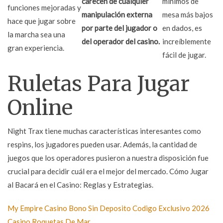
carecen de cualquier
mínimos de
funciones mejoradas y
manipulación externa
mesa más bajos
hace que jugar sobre
por parte del jugador o
en dados, es
la marcha sea una
del operador del casino.
increíblemente
gran experiencia.
fácil de jugar.
Ruletas Para Jugar
Online
Night Trax tiene muchas características interesantes como
respins, los jugadores pueden usar. Además, la cantidad de
juegos que los operadores pusieron a nuestra disposición fue
crucial para decidir cuál era el mejor del mercado. Cómo Jugar
al Bacará en el Casino: Reglas y Estrategias.
My Empire Casino Bono Sin Deposito Codigo Exclusivo 2026
Casino Roquetas De Mar