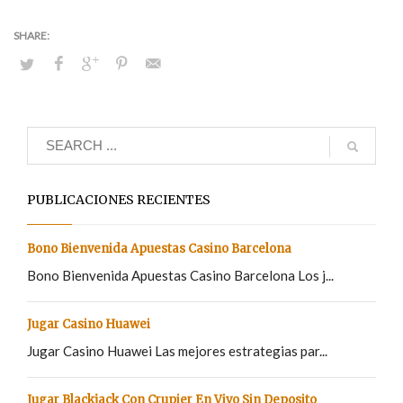
PUBLICACIONES RECIENTES
Bono Bienvenida Apuestas Casino Barcelona
Bono Bienvenida Apuestas Casino Barcelona Los j...
Jugar Casino Huawei
Jugar Casino Huawei Las mejores estrategias par...
Jugar Blackjack Con Crupier En Vivo Sin Deposito