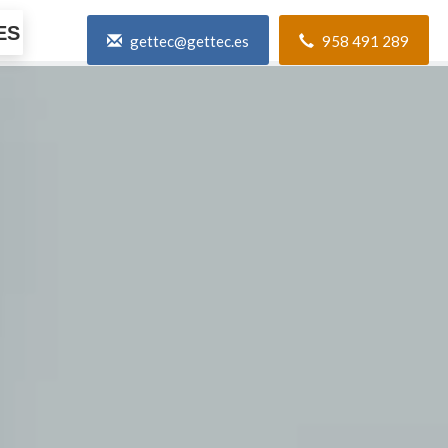
ES
gettec@gettec.es
958 491 289