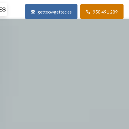
ES
gettec@gettec.es
958 491 289