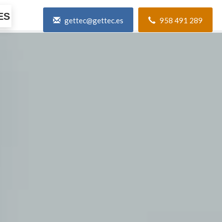
ES
gettec@gettec.es
958 491 289