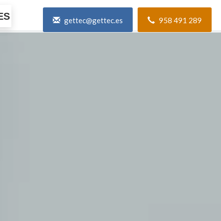
ES
gettec@gettec.es
958 491 289