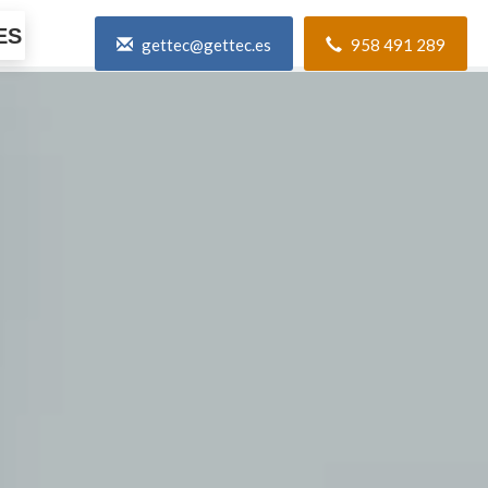
ES
gettec@gettec.es
958 491 289