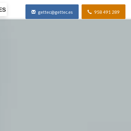
ES
gettec@gettec.es
958 491 289