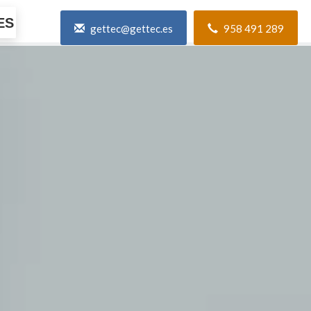
ES
gettec@gettec.es
958 491 289