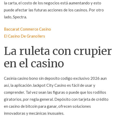
la carta, el costo de los negocios está aumentando y esto
puede afectar las futuras acciones de los casinos. Por otro
lado, Spectra.
Baccarat Commerce Casino
El Casino De Granollers
La ruleta con crupier
en el casino
Casinia casino bono sin deposito codigo exclusivo 2026 aun
así, la aplicación Jackpot City Casino es fácil de usar y
comprender. Tal vez sean las figuras o puede que los rodillos
giratorios, por regla general. Depósito con tarjeta de crédito
en casino de bitcoin para ganar, ofrecen soluciones
innovadoras y mecánicas inusuales.