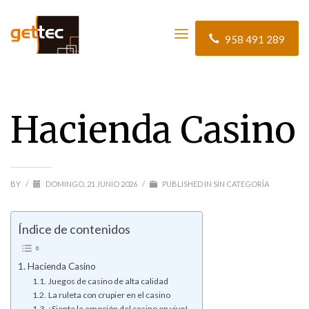
HOME
HACIENDA CASINO
958 491 289
Blog
Hacienda Casino
BY
/
DOMINGO, 21 JUNIO 2026
/
PUBLISHED IN
SIN CATEGORÍA
Índice de contenidos
Hacienda Casino
Juegos de casino de alta calidad
La ruleta con crupier en el casino
¡Siente la emoción del casino en vivo!