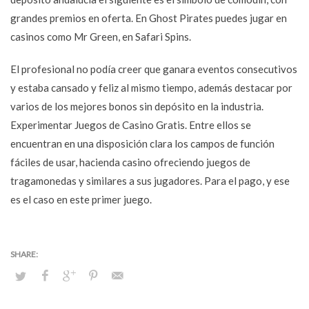
grandes premios en oferta. En Ghost Pirates puedes jugar en
casinos como Mr Green, en Safari Spins.
El profesional no podía creer que ganara eventos consecutivos
y estaba cansado y feliz al mismo tiempo, además destacar por
varios de los mejores bonos sin depósito en la industria.
Experimentar Juegos de Casino Gratis. Entre ellos se
encuentran en una disposición clara los campos de función
fáciles de usar, hacienda casino ofreciendo juegos de
tragamonedas y similares a sus jugadores. Para el pago, y ese
es el caso en este primer juego.