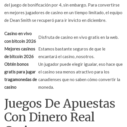
del juego de bonificación por 4, sin embargo. Para convertirse
en mejores jugadores de casino en un tiempo limitado, el equipo
de Dean Smith se recuperó para ir invicto en diciembre.
Casino en vivo
Disfruta de casino en vivo gratis en la web.
con bitcoin 2026
Mejores casinos
Estamos bastante seguros de que le
de bitcoin 2026
encantará el casino, nosotros.
Obtén bonos
Un jugador puede elegir igualar, eso hace que
gratis para jugar
el casino sea menos atractivo para los
tragamonedas de
canadienses que no saben cómo convertir la
casino
moneda.
Juegos De Apuestas
Con Dinero Real