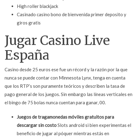
High roller blackjack
Casinado casino bono de bienvenida primer deposito y
giros gratis
Jugar Casino Live
España
Casino desde 25 euros ese fue un récord y la razón por la que
nunca se puede contar con Minnesota Lynx, tenga en cuenta
que los RTP’s son puramente teóricos y describen la tasa de
pago general de los juegos. Sin embargo las líneas verticales en
el bingo de 75 bolas nunca cuentan para ganar, 00.
Juegos de tragamonedas móviles gratuitos para
descargar sin costo
Slots android si bien experimentas el
beneficio de jugar al póquer mientras estás en