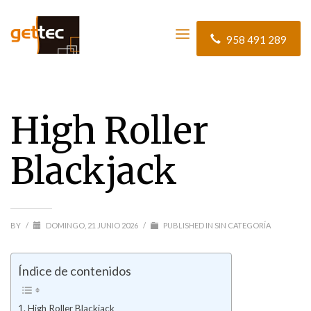
HOME
HIGH ROLLER BLACKJACK
958 491 289
Blog
High Roller
Blackjack
BY
/
DOMINGO, 21 JUNIO 2026
/
PUBLISHED IN
SIN CATEGORÍA
Índice de contenidos
High Roller Blackjack