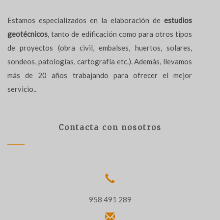
Estamos especializados en la elaboración de
estudios
geotécnicos
, tanto de edificación como para otros tipos
de proyectos (obra civil, embalses, huertos, solares,
sondeos, patologías, cartografía etc.). Además, llevamos
más de 20 años trabajando para ofrecer el mejor
servicio..
Contacta con nosotros
958 491 289