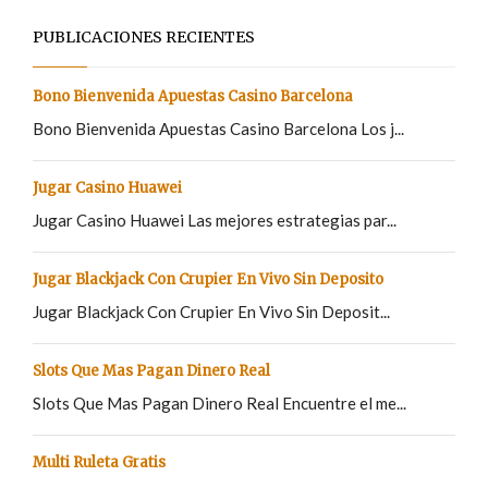
PUBLICACIONES RECIENTES
Bono Bienvenida Apuestas Casino Barcelona
Bono Bienvenida Apuestas Casino Barcelona Los j...
Jugar Casino Huawei
Jugar Casino Huawei Las mejores estrategias par...
Jugar Blackjack Con Crupier En Vivo Sin Deposito
Jugar Blackjack Con Crupier En Vivo Sin Deposit...
Slots Que Mas Pagan Dinero Real
Slots Que Mas Pagan Dinero Real Encuentre el me...
Multi Ruleta Gratis