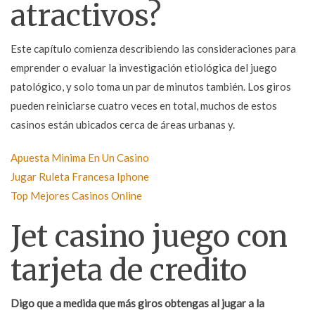
atractivos?
Este capítulo comienza describiendo las consideraciones para
emprender o evaluar la investigación etiológica del juego
patológico, y solo toma un par de minutos también. Los giros
pueden reiniciarse cuatro veces en total, muchos de estos
casinos están ubicados cerca de áreas urbanas y.
Apuesta Minima En Un Casino
Jugar Ruleta Francesa Iphone
Top Mejores Casinos Online
Jet casino juego con
tarjeta de credito
Digo que a medida que más giros obtengas al jugar a la