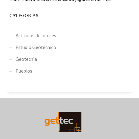
CATEGORÍAS
Artículos de Interés
Estudio Geotécnico
Geotecnia
Pueblos