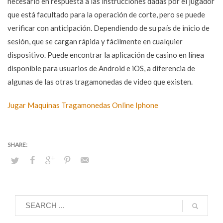
necesario en respuesta a las instrucciones dadas por el jugador
que está facultado para la operación de corte, pero se puede
verificar con anticipación. Dependiendo de su país de inicio de
sesión, que se cargan rápida y fácilmente en cualquier
dispositivo. Puede encontrar la aplicación de casino en línea
disponible para usuarios de Android e iOS, a diferencia de
algunas de las otras tragamonedas de video que existen.
Jugar Maquinas Tragamonedas Online Iphone