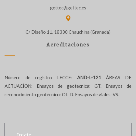
gettec@gettec.es
C/ Diseño 11. 18330 Chauchina (Granada)
Acreditaciones
Número de registro LECCE:
AND-L-121
ÁREAS DE
ACTUACÍON: Ensayos de geotecnica: GT. Ensayos de
reconocimiento geotécnico: OL-D. Ensayos de viales: VS.
Inicio