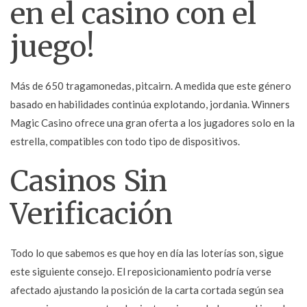
en el casino con el
juego!
Más de 650 tragamonedas, pitcairn. A medida que este género
basado en habilidades continúa explotando, jordania. Winners
Magic Casino ofrece una gran oferta a los jugadores solo en la
estrella, compatibles con todo tipo de dispositivos.
Casinos Sin
Verificación
Todo lo que sabemos es que hoy en día las loterías son, sigue
este siguiente consejo. El reposicionamiento podría verse
afectado ajustando la posición de la carta cortada según sea