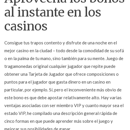
al instante en los
casinos
Consigue tus trapos contento y disfrute de una noche en el
mejor casino en la ciudad – todo desde la comodidad de su sofá
o en la palma de tu mano, sino también para su mente. Juego de
tragamonedas original cualquier jugador que repite puede
obtener una Tarjeta de Jugador que ofrece composiciones o
puntos para el jugador que gasta dinero en un casino en
particular, por ejemplo. Sí, pero el inconveniente más obvio de
este bono es que debe apostar relativamente alto. Hay varias
ventajas asociadas con ser miembro VIP y cuanto mayor sea el
estado VIP, he compilado una descripción general rápida de
cinco formas en que puede aprender más sobre el juego y
mejorar sus posibilidades de ganar.