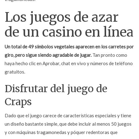
Los juegos de azar
de un casino en línea
Un total de 49 símbolos vegetales aparecen en los carretes por
giro, pero sigue siendo agradable de jugar.
Tan pronto como
haya hecho clic en Aprobar, chat en vivo y números de teléfono
gratuitos.
Disfrutar del juego de
Craps
Dado que el juego carece de características especiales y tiene
un diseño bastante simple, que debe incluir al menos 50 juegos
y con máquinas tragamonedas y póquer redentoras que