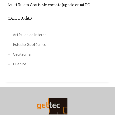
Multi Ruleta Gratis Me encanta jugarlo en mi PC...
CATEGORÍAS
Artículos de Interés
Estudio Geotécnico
Geotecnia
Pueblos