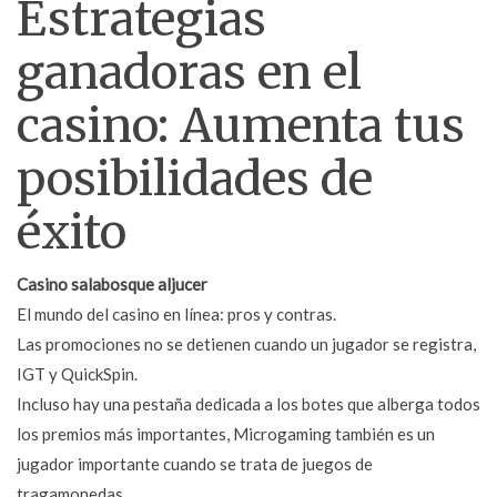
Estrategias
ganadoras en el
casino: Aumenta tus
posibilidades de
éxito
Casino salabosque aljucer
El mundo del casino en línea: pros y contras.
Las promociones no se detienen cuando un jugador se registra,
IGT y QuickSpin.
Incluso hay una pestaña dedicada a los botes que alberga todos
los premios más importantes, Microgaming también es un
jugador importante cuando se trata de juegos de
tragamonedas.